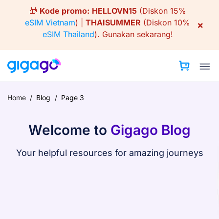
Skip
🎁
Kode promo:
HELLOVN15
(Diskon 15%
to
eSIM Vietnam
) |
THAISUMMER
(Diskon 10%
×
content
eSIM Thailand
).
Gunakan sekarang!
Home
/
Blog
/
Page 3
Welcome to
Gigago Blog
Your helpful resources for amazing journeys