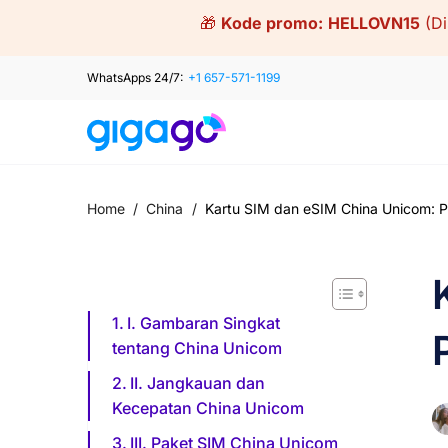
Skip
🎁
Kode promo:
HELLOVN15
(D
to
content
WhatsApps 24/7:
+1 657-571-1199
Home
/
China
/
Kartu SIM dan eSIM China Unicom: 
I. Gambaran Singkat
tentang China Unicom
II. Jangkauan dan
Kecepatan China Unicom
III. Paket SIM China Unicom