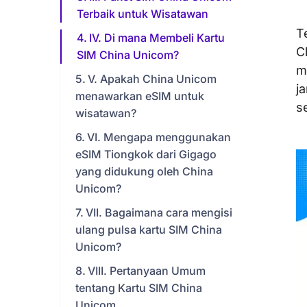
Terbaik untuk Wisatawan
T
IV. Di mana Membeli Kartu
C
SIM China Unicom?
m
V. Apakah China Unicom
j
menawarkan eSIM untuk
s
wisatawan?
VI. Mengapa menggunakan
eSIM Tiongkok dari Gigago
yang didukung oleh China
Unicom?
VII. Bagaimana cara mengisi
ulang pulsa kartu SIM China
Unicom?
VIII. Pertanyaan Umum
tentang Kartu SIM China
Unicom