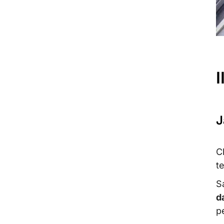
J
C
t
S
d
p