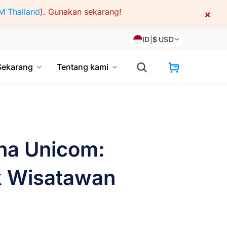
M Thailand
).
Gunakan sekarang!
×
ID
|
$
USD
Sekarang
Tentang kami
na Unicom:
k Wisatawan