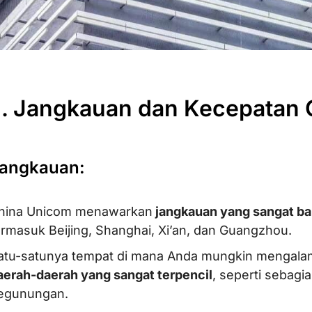
II. Jangkauan dan Kecepatan
angkauan:
hina Unicom menawarkan
jangkauan yang sangat bai
ermasuk Beijing, Shanghai, Xi’an, dan Guangzhou.
atu-satunya tempat di mana Anda mungkin mengala
aerah-daerah yang sangat terpencil
, seperti sebagi
egunungan.