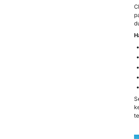
C
p
d
H
S
k
te