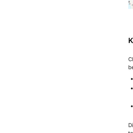
K
C
b
D