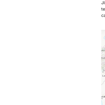
J
t
c