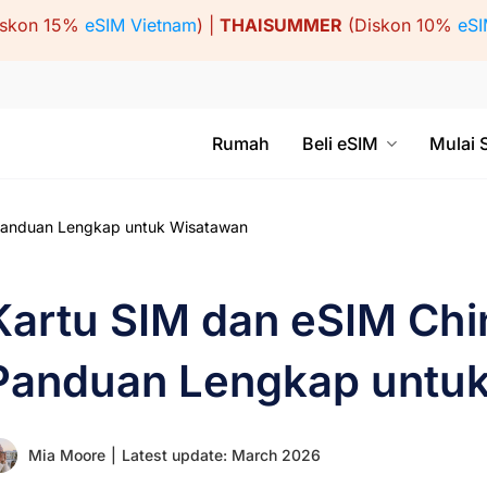
iskon 15%
eSIM Vietnam
) |
THAISUMMER
(Diskon 10%
eSI
Rumah
Beli eSIM
Mulai 
Panduan Lengkap untuk Wisatawan
Kartu SIM dan eSIM Chi
Panduan Lengkap untu
Mia Moore
|
Latest update: March 2026