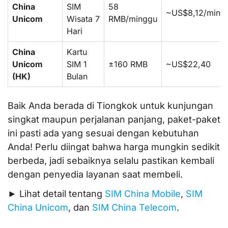
China
SIM
58
~US$8,12/ming
Unicom
Wisata 7
RMB/minggu
Hari
China
Kartu
Unicom
SIM 1
±160 RMB
~US$22,40
(HK)
Bulan
Baik Anda berada di Tiongkok untuk kunjungan
singkat maupun perjalanan panjang, paket-paket
ini pasti ada yang sesuai dengan kebutuhan
Anda! Perlu diingat bahwa harga mungkin sedikit
berbeda, jadi sebaiknya selalu pastikan kembali
dengan penyedia layanan saat membeli.
► Lihat detail tentang
SIM China Mobile
,
SIM
China Unicom
, dan
SIM China Telecom
.