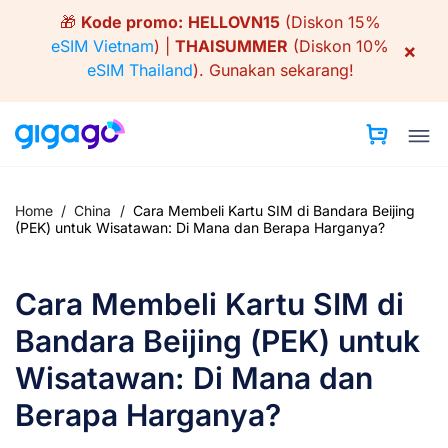
Skip
🎁
Kode promo:
HELLOVN15
(Diskon 15%
to
eSIM Vietnam
) |
THAISUMMER
(Diskon 10%
×
content
eSIM Thailand
).
Gunakan sekarang!
Home
/
China
/
Cara Membeli Kartu SIM di Bandara Beijing
(PEK) untuk Wisatawan: Di Mana dan Berapa Harganya?
Cara Membeli Kartu SIM di
Bandara Beijing (PEK) untuk
Wisatawan: Di Mana dan
Berapa Harganya?