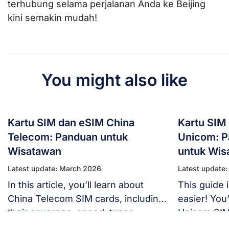
terhubung selama perjalanan Anda ke Beijing
kini semakin mudah!
You might also like
Kartu SIM dan eSIM China
Kartu SIM
Telecom: Panduan untuk
Unicom: P
Wisatawan
untuk Wis
Latest update: March 2026
Latest update
In this article, you’ll learn about
This guide 
China Telecom SIM cards, including
easier! You’
their coverage, speed, types
Unicom SIM 
available for tourists, pricing, and
speed, and 