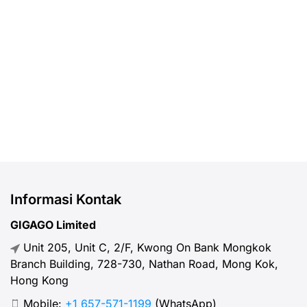
where to purchase both SIM cards
perfect for 
and eSIMs.
Informasi Kontak
GIGAGO Limited
Unit 205, Unit C, 2/F, Kwong On Bank Mongkok
Branch Building, 728-730, Nathan Road, Mong Kok,
Hong Kong
Mobile:
+1 657-571-1199
(WhatsApp)