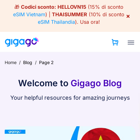
Skip
🎁
Codici sconto:
HELLOVN15
(15% di sconto
to
eSIM Vietnam
) |
THAISUMMER
(10% di sconto
×
content
eSIM Thailandia
).
Usa ora!
Home
/
Blog
/
Page 2
Welcome to
Gigago Blog
Your helpful resources for amazing journeys