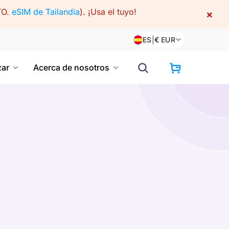
TO.
eSIM de Tailandia
).
¡Usa el tuyo!
×
ES
|
€
EUR
ar
Acerca de nosotros