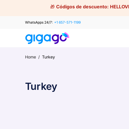
Skip
🎁
Códigos de descuento:
HELLOV
to
content
WhatsApps 24/7:
+1 657-571-1199
Home
/
Turkey
Turkey