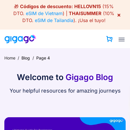
Skip
🎁
Códigos de descuento:
HELLOVN15
(15%
to
DTO.
eSIM de Vietnam
) |
THAISUMMER
(10%
×
content
DTO.
eSIM de Tailandia
).
¡Usa el tuyo!
Home
/
Blog
/
Page 4
Welcome to
Gigago Blog
Your helpful resources for amazing journeys