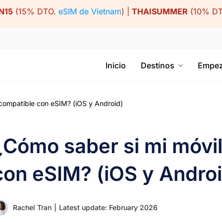
N15
(15% DTO.
eSIM de Vietnam
) |
THAISUMMER
(10% D
Inicio
Destinos
Empez
compatible con eSIM? (iOS y Android)
¿Cómo saber si mi móvil
con eSIM? (iOS y Androi
Rachel Tran
|
Latest update: February 2026