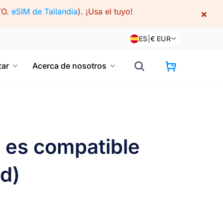
TO.
eSIM de Tailandia
).
¡Usa el tuyo!
×
ES
|
€
EUR
ar
Acerca de nosotros
 es compatible
d)