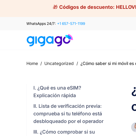
Skip
🎁
Códigos de descuento:
HELLOV
to
content
WhatsApps 24/7:
+1 657-571-1199
Home
/
Uncategorized
/
¿Cómo saber si mi móvil es 
I. ¿Qué es una eSIM?
Explicación rápida
II. Lista de verificación previa:
comprueba si tu teléfono está
desbloqueado por el operador
III. ¿Cómo comprobar si su