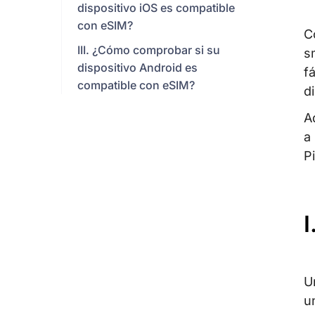
dispositivo iOS es compatible
con eSIM?
C
III. ¿Cómo comprobar si su
s
dispositivo Android es
f
compatible con eSIM?
d
A
a
P
I
U
u