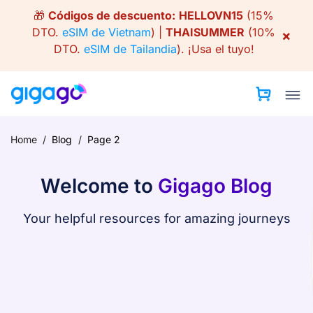
Skip
🎁
Códigos de descuento:
HELLOVN15
(15%
to
DTO.
eSIM de Vietnam
) |
THAISUMMER
(10%
×
content
DTO.
eSIM de Tailandia
).
¡Usa el tuyo!
Home
/
Blog
/
Page 2
Welcome to
Gigago Blog
Your helpful resources for amazing journeys