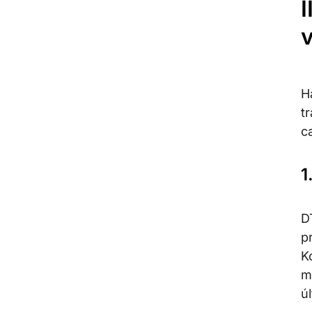
I
H
t
c
1
D
p
K
m
ú