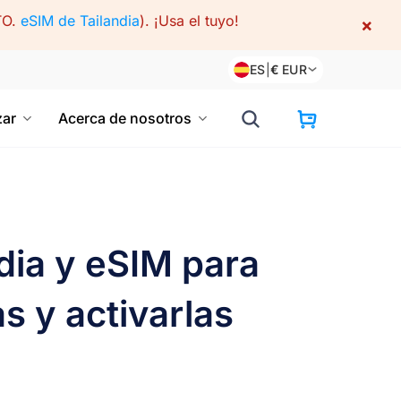
TO.
eSIM de Tailandia
).
¡Usa el tuyo!
×
ES
|
€
EUR
ar
Acerca de nosotros
dia y eSIM para
s y activarlas