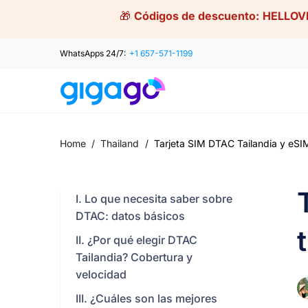
Skip
🎁
Códigos de descuento:
HELLOV
to
content
WhatsApps 24/7:
+1 657-571-1199
Home
/
Thailand
/
Tarjeta SIM DTAC Tailandia y eSIM 
I. Lo que necesita saber sobre
DTAC: datos básicos
II. ¿Por qué elegir DTAC
Tailandia? Cobertura y
velocidad
III. ¿Cuáles son las mejores