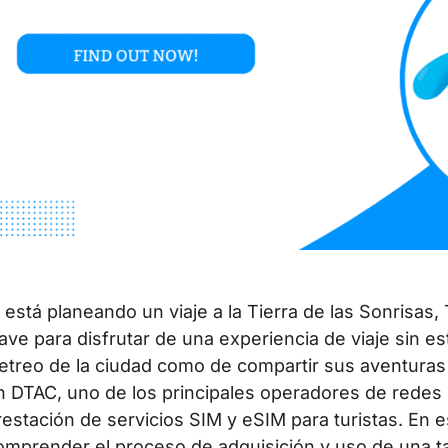
i está planeando un viaje a la Tierra de las Sonrisas
lave para disfrutar de una experiencia de viaje sin est
jetreo de la ciudad como de compartir sus aventuras 
n DTAC, uno de los principales operadores de redes m
restación de servicios SIM y eSIM para turistas. En e
omprender el proceso de adquisición y uso de una t