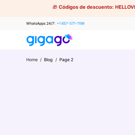
Skip
🎁
Códigos de descuento:
HELLOV
to
content
WhatsApps 24/7:
+1 657-571-1199
Home
/
Blog
/
Page 2