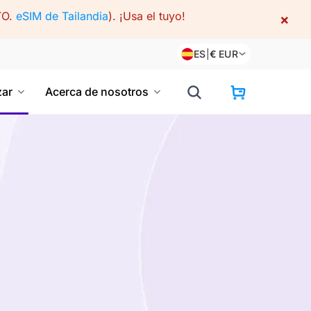
TO.
eSIM de Tailandia
).
¡Usa el tuyo!
×
ES
|
€
EUR
ar
Acerca de nosotros