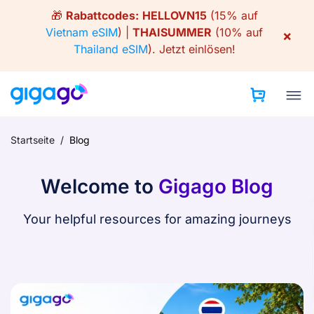
Skip
🎁
Rabattcodes:
HELLOVN15
(15% auf
to
Vietnam eSIM
) |
THAISUMMER
(10% auf
×
content
Thailand eSIM
).
Jetzt einlösen!
Startseite
/
Blog
Welcome to
Gigago Blog
Your helpful resources for amazing journeys