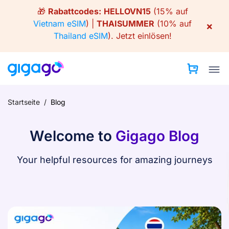
Skip
🎁
Rabattcodes:
HELLOVN15
(15% auf
to
Vietnam eSIM
) |
THAISUMMER
(10% auf
×
content
Thailand eSIM
).
Jetzt einlösen!
Startseite
/
Blog
Welcome to
Gigago Blog
Your helpful resources for amazing journeys