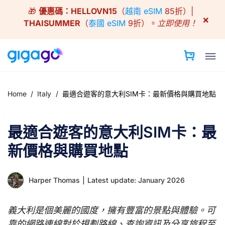
Skip
🎁
優惠碼：
HELLOVN15
（
越南 eSIM
85折）|
to
×
THAISUMMER
（
泰國 eSIM
9折）。
立即使用！
content
Home
/
Italy
/
最適合遊客的意大利SIM卡：最新價格與購買地點
最適合遊客的意大利SIM卡：最
新價格與購買地點
Harper Thomas
|
Latest update: January 2026
義大利是個美麗的國度，擁有豐富的景點與體驗。可
靠的網路連線對於規劃路線、查詢資訊及分享旅程至