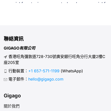
crucial for staying connected and
crucial fo
avoiding exorbitant roaming
avoiding e
charges. This comprehensive
charges. 
guide will provide you with all the
guide will 
necessary information on where
necessary
and how to buy a SIM card at
and how to
聯絡資訊
Rome Airport (FCO) and the best
Rome Airp
GIGAGO有限公司
plans available.
plans avail
香港旺角彌敦道728-730號廣安銀行旺角分行大廈2樓C
座205室
行動裝置：
+1 657-571-1199
(WhatsApp)
電子郵件：
hello@gigago.com
Gigago
關於我們