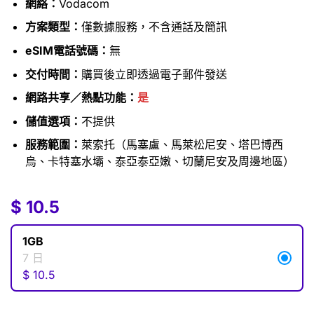
網絡：
Vodacom
方案類型：
僅數據服務，不含通話及簡訊
eSIM電話號碼：
無
交付時間：
購買後立即透過電子郵件發送
網路共享／熱點功能：
是
儲值選項：
不提供
服務範圍：
萊索托（馬塞盧、馬萊松尼安、塔巴博西
烏、卡特塞水壩、泰亞泰亞嫩、切蘭尼安及周邊地區）
$
$
10.5
10.5
1GB
7 日
$
10.5