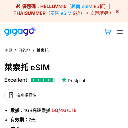
Skip
🎁
優惠碼：
HELLOVN15
（
越南 eSIM
85折）|
to
×
THAISUMMER
（
泰國 eSIM
9折）。
立即使用！
content
主頁
/
目的地
/
萊索托
萊索托 eSIM
Excellent
檢查相容性
數據：
1GB高速數據
5G/4G/LTE
有效期：
7天