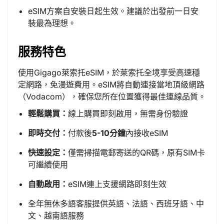
eSIM方案自安裝日起生效。建議於出發前一日安
裝最為理想。
服務特色
使用Gigago萊索托eSIM，於萊索托全境享受高速穩
定網路，免漫遊費用。eSIM將自動連接當地頂級網路
（Vodacom），確保您所在位置獲得最佳連線品質。
輕鬆購買：
線上購買即刻啟用，無需身份驗證
即時交付：
付款後
5-10分鐘
內接收eSIM
快速設定：
僅需掃描電郵寄送的QR碼，原有SIM卡
可繼續使用
自動啟用：
eSIM連上支援網路即刻生效
全年無休多語客服提供英語、法語、西班牙語、中
文、越南語服務