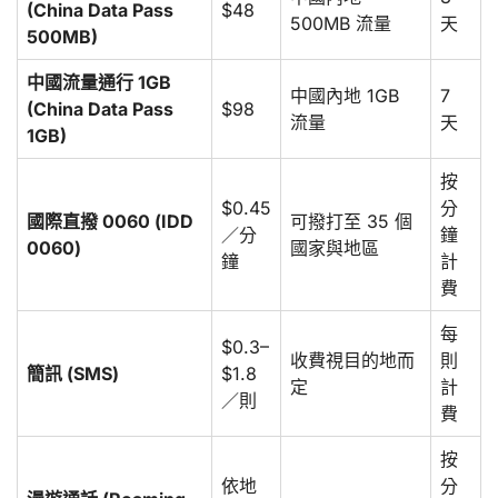
(China Data Pass
$48
500MB 流量
天
500MB)
中國流量通行 1GB
中國內地 1GB
7
(China Data Pass
$98
流量
天
1GB)
按
$0.45
分
國際直撥 0060 (IDD
可撥打至 35 個
／分
鐘
0060)
國家與地區
鐘
計
費
每
$0.3–
收費視目的地而
則
簡訊 (SMS)
$1.8
定
計
／則
費
按
依地
分