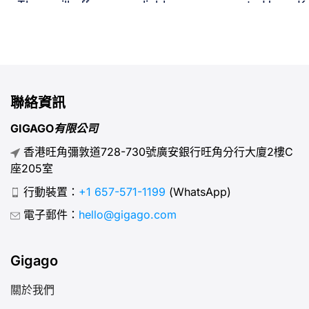
They will offer you reliable
to Hong K
connectivity with impressive
to choose,
speeds. This article will detail
to get Int
Three Hong Kong SIM cards &
traveling 
eSIM.
聯絡資訊
GIGAGO有限公司
香港旺角彌敦道728-730號廣安銀行旺角分行大廈2樓C
座205室
行動裝置：
+1 657-571-1199
(WhatsApp)
電子郵件：
hello@gigago.com
Gigago
關於我們