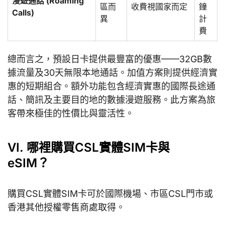
漫遊通話 (Roaming
區而
收費視國家而定
鐘
Calls)
異
計
費
總而言之，預設日卡提供最豐富的優惠——32GB數
據流量及30天無限本地通話。加值方案則提供經濟實
惠的短期組合。額外功能包含經濟實惠的國際長途通
話、簡訊及主要目的地的數據漫遊服務。此方案為旅
客帶來極佳的性價比與靈活性。
VI. 哪裡購買CSL實體SIM卡與
eSIM？
購買CSL實體SIM卡可於國際機場、市區CSL門市或
香港其他授權零售商處取得。