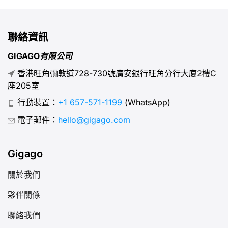
eSIM設定檔直接下載至手機即可。eSIM確實是未來通訊的
趨勢，其便利性、靈活性與安全性皆是傳統SIM卡無法比擬
的。 一、何謂eSIM卡？ eSIM（嵌入式用戶識別模組）是
聯絡資訊
手機內建晶片，可同時儲存多個網路設定檔。其體積極其微
小，甚至比nano-SIM（現行最小實體SIM卡）更小，尺寸
GIGAGO有限公司
約為6mm x 5mm。 eSIM採用與傳統SIM卡相同的GSM及
香港旺角彌敦道728-730號廣安銀行旺角分行大廈2樓C
LTE網路技術，其內建網路認證資訊，可讓裝置直接連線至
座205室
電信商網路。 eSIM支援同時使用多組電信商與電話號碼，
極為便利。對旅行者而言尤其實用，無需尋找SIM卡供應商
行動裝置：
+1 657-571-1199
(WhatsApp)
即可即時連線當地網路。 II. 哪些裝置支援eSIM？ 智慧型手
電子郵件：
hello@gigago.com
機、平板電腦、智慧手錶、汽車及部分物聯網裝置皆可使用
eSIM。 哪些手機支援 eSIM？ [...]
Gigago
關於我們
夥伴關係
聯絡我們