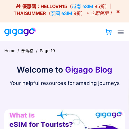
Skip
🎁
優惠碼：
HELLOVN15
（
越南 eSIM
85折）|
to
×
THAISUMMER
（
泰國 eSIM
9折）。
立即使用！
content
Home
/
部落格
/
Page 10
Welcome to
Gigago Blog
Your helpful resources for amazing journeys