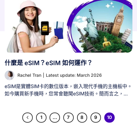
什麼是 eSIM？eSIM 如何運作？
Rachel Tran
|
Latest update: March 2026
eSIM是實體SIM卡的數位版本，嵌入現代手機的主機板中。
如今購買新手機時，您常會聽聞eSIM技術。簡而言之，
eSIM以手機內置的微型可重寫晶片取代實體SIM卡。您可以
這樣理解：傳統SIM卡如同CD光碟，每次只能存放一張專
輯（網路）。eSIM則如同Spotify播放清單，讓您能在單一
1
…
7
8
9
10
裝置上儲存並切換多個專輯（電信網路）。 這意味著旅行
時無需更換小卡片，切換工作與私人號碼也更便捷。只需將