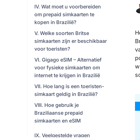
IV. Wat moet u voorbereiden
om prepaid simkaarten te
kopen in Brazilië?
H
V. Welke soorten Britse
simkaarten zijn er beschikbaar
B
voor toeristen?
v
p
VI. Gigago eSIM – Alternatief
w
voor fysieke simkaarten om
s
internet te krijgen in Brazilië
VII. Hoe lang is een toeristen-
simkaart geldig in Brazilië?
VIII. Hoe gebruik je
Braziliaanse prepaid
simkaarten en eSIM
IX. Veelgestelde vragen