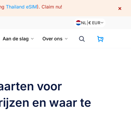
ing
Thailand eSIM
).
Claim nu!
×
NL
|
€
EUR
Aan de slag
Over ons
aarten voor
rijzen en waar te