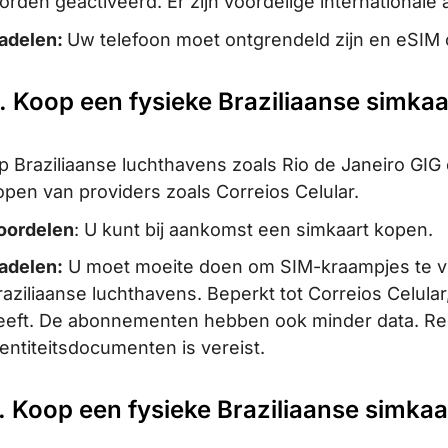
orden geactiveerd. Er zijn voordelige international
adelen:
Uw telefoon moet ontgrendeld zijn en eSIM
. Koop een fysieke Braziliaanse simka
p Braziliaanse luchthavens zoals Rio de Janeiro GIG
open van providers zoals Correios Celular.
oordelen
: U kunt bij aankomst een simkaart kopen.
adelen:
U moet moeite doen om SIM-kraampjes te vin
raziliaanse luchthavens. Beperkt tot Correios Celul
eeft. De abonnementen hebben ook minder data. Regi
dentiteitsdocumenten is vereist.
. Koop een fysieke Braziliaanse simkaa