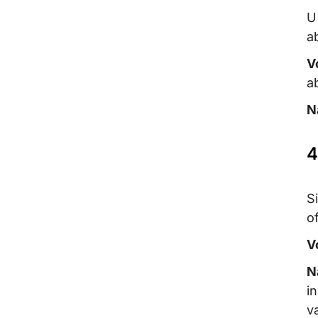
U
a
V
a
N
4
S
o
V
N
i
v