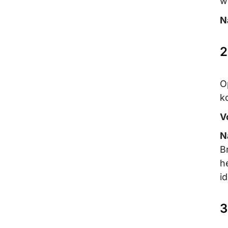
w
N
2
O
k
V
N
B
h
i
3