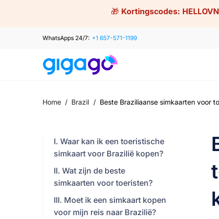
Skip
🎁
Kortingscodes:
HELLOVN
to
content
WhatsApps 24/7:
+1 657-571-1199
Home
/
Brazil
/
Beste Braziliaanse simkaarten voor to
I. Waar kan ik een toeristische
simkaart voor Brazilië kopen?
II. Wat zijn de beste
simkaarten voor toeristen?
III. Moet ik een simkaart kopen
voor mijn reis naar Brazilië?