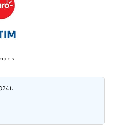
erators
024):