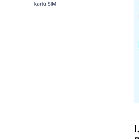
kartu SIM
turis di
Brasil?
VIII. Cara Menggunakan
Kartu SIM Prabayar Brasil dan
eSIM
IX. Pertanyaan Umum
X. Kesimpulan