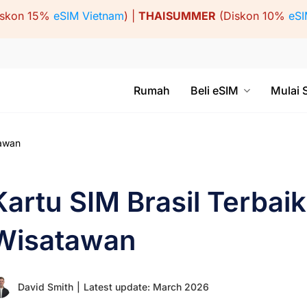
iskon 15%
eSIM Vietnam
) |
THAISUMMER
(Diskon 10%
eSI
Rumah
Beli eSIM
Mulai 
tawan
Kartu SIM Brasil Terbai
Wisatawan
David Smith
|
Latest update: March 2026