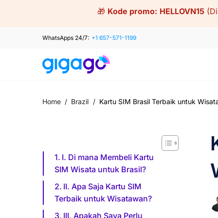
Skip
🎁
Kode promo:
HELLOVN15
(D
to
content
WhatsApps 24/7:
+1 657-571-1199
Home
/
Brazil
/
Kartu SIM Brasil Terbaik untuk Wisa
I. Di mana Membeli Kartu
SIM Wisata untuk Brasil?
II. Apa Saja Kartu SIM
Terbaik untuk Wisatawan?
III. Apakah Saya Perlu