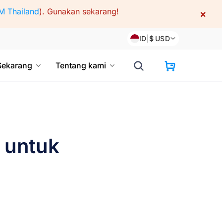
M Thailand
).
Gunakan sekarang!
×
ID
|
$
USD
Sekarang
Tentang kami
k untuk