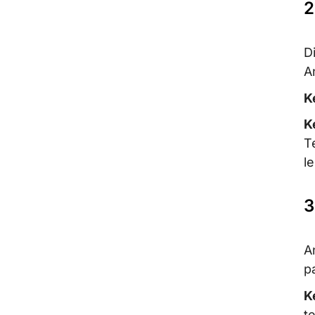
2
D
A
K
K
T
l
3
A
p
K
t