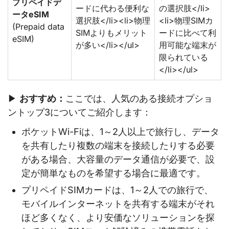
プリペイドデ
ードに代わる便利な
の選択肢</li>
ータeSIM
選択肢</li><li>物理
<li>物理SIMカ
(Prepaid data
SIMよりもメリット
ードに比べて利
eSIM)
が多い</li></ul>
用可能な端末が
限られている
</li></ul>
▶
おすすめ：
ここでは、人気のある接続オプショ
ントップ3についてご紹介します：
ポケットWi-Fiは、1～2人以上で旅行し、データ
を共有したり複数の端末を接続したりする必要
がある場合、大容量のデータ通信が必要で、設
定が簡単なものを希望する場合に最適です。
プリペイドSIMカードは、1～2人での旅行で、
モバイルインターネットを共有する端末がそれ
ほど多くなく、より安価なソリューションを探