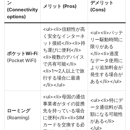
ン
デメリット
メリット (Pros)
(Connectivity
(Cons)
options)
<ul><li>信頼性が高
<ul><li>バッテ
く安全なインターネ
リー駆動時間に
ット接続</li><li>持
限りがある
ち運びに便利</li>
ポケットWi-Fi
</li><li>過度
<li>複数のデバイス
(Pocket WiFi)
なデータ使用に
で共有可能</li>
より追加料金が
<li>1〜2人以上で旅
発生する場合が
行する場合に最適
ある</li></ul>
</li></ul>
<ul><li>母国の通信
<ul><li>特にデ
事業者がタイの提携
ータ通信料が高
ローミング
先を持っている場合
額になる可能性
(Roaming)
に便利</li><li>SIM
がある</li>
カードを交換する必
</ul>