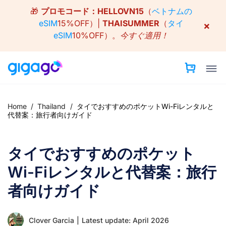
Skip
🎁
プロモコード：
HELLOVN15
（
ベトナムの
to
eSIM
15%OFF）|
THAISUMMER
（
タイ
×
content
eSIM
10%OFF）。
今すぐ適用！
Home
/
Thailand
/
タイでおすすめのポケットWi-Fiレンタルと
代替案：旅行者向けガイド
タイでおすすめのポケット
Wi-Fiレンタルと代替案：旅行
者向けガイド
Clover Garcia
|
Latest update: April 2026