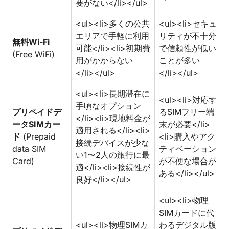
要がない</li></ul>
<ul><li>多くの公共
<ul><li>セキュ
エリアで手軽に利用
リティが不十分
無料Wi-Fi
可能</li><li>初期費
で信頼性が低い
(Free WiFi)
用がかからない
ことが多い
</li></ul>
</li></ul>
<ul><li>長期滞在に
<ul><li>対応す
手頃なオプション
プリペイドデ
るSIMフリー端
</li><li>現地料金が
ータSIMカー
末が必要</li>
適用される</li><li>
ド
(Prepaid
<li>購入やアク
接続デバイスが少な
data SIM
ティベーション
い1〜2人の旅行に最
Card)
が不便な場合が
適</li><li>接続性が
ある</li></ul>
良好</li></ul>
<ul><li>物理
SIMカードに代
<ul><li>物理SIMカ
わるデジタル版