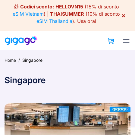
Skip
🎁
Codici sconto:
HELLOVN15
(15% di sconto
to
eSIM Vietnam
) |
THAISUMMER
(10% di sconto
×
content
eSIM Thailandia
).
Usa ora!
Home
/
Singapore
Singapore