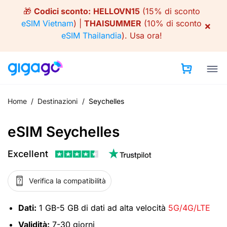
Skip
🎁
Codici sconto:
HELLOVN15
(15% di sconto
to
eSIM Vietnam
) |
THAISUMMER
(10% di sconto
×
content
eSIM Thailandia
).
Usa ora!
Home
/
Destinazioni
/
Seychelles
eSIM Seychelles
Excellent
Verifica la compatibilità
Dati:
1 GB-5 GB di dati ad alta velocità
5G/4G/LTE
Validità:
7-30 giorni