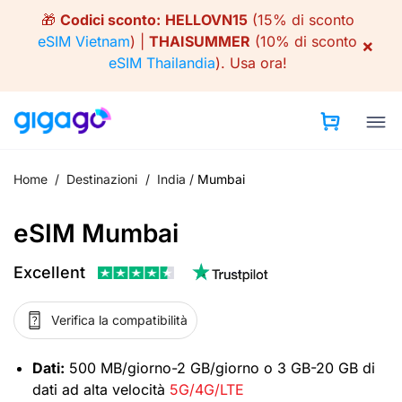
Skip
🎁
Codici sconto:
HELLOVN15
(15% di sconto
to
eSIM Vietnam
) |
THAISUMMER
(10% di sconto
×
content
eSIM Thailandia
).
Usa ora!
Home
/
Destinazioni
/
India
/
Mumbai
eSIM Mumbai
Excellent
Verifica la compatibilità
Dati:
500 MB/giorno-2 GB/giorno o 3 GB-20 GB di
dati ad alta velocità
5G/4G/LTE