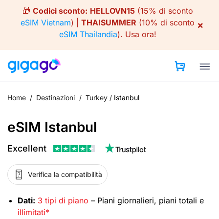
Skip
🎁
Codici sconto:
HELLOVN15
(15% di sconto
to
eSIM Vietnam
) |
THAISUMMER
(10% di sconto
×
content
eSIM Thailandia
).
Usa ora!
Home
/
Destinazioni
/
Turkey
/
Istanbul
eSIM Istanbul
Excellent
Verifica la compatibilità
Dati:
3 tipi di piano
– Piani giornalieri, piani totali e
illimitati*