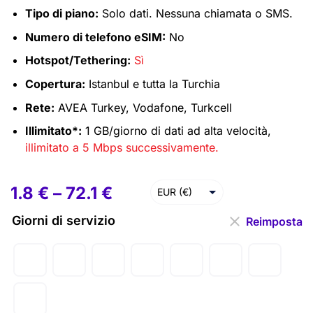
Tipo di piano:
Solo dati. Nessuna chiamata o SMS.
Numero di telefono eSIM:
No
Hotspot/Tethering:
Sì
Copertura:
Istanbul e tutta la Turchia
Rete:
AVEA Turkey, Vodafone, Turkcell
Illimitato*:
1 GB/giorno di dati ad alta velocità,
illimitato a 5 Mbps successivamente.
1.8
€
–
72.1
€
EUR (€)
USD ($)
Giorni di servizio
Reimposta
GBP (£)
AUD ($)
CAD ($)