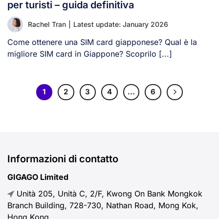
per turisti – guida definitiva
Rachel Tran
|
Latest update: January 2026
Come ottenere una SIM card giapponese? Qual è la
migliore SIM card in Giappone? Scoprilo [...]
1
2
3
4
…
6
Informazioni di contatto
GIGAGO Limited
Unità 205, Unità C, 2/F, Kwong On Bank Mongkok
Branch Building, 728-730, Nathan Road, Mong Kok,
Hong Kong