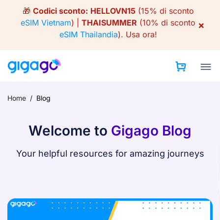
Skip
🎁
Codici sconto:
HELLOVN15
(15% di sconto
to
eSIM Vietnam
) |
THAISUMMER
(10% di sconto
×
content
eSIM Thailandia
).
Usa ora!
Home
/
Blog
Welcome to
Gigago Blog
Your helpful resources for amazing journeys