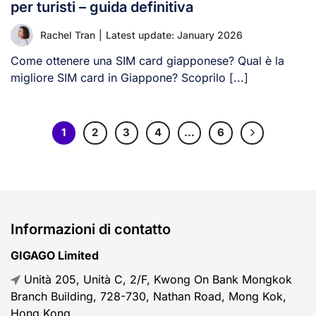
per turisti – guida definitiva
Rachel Tran
|
Latest update: January 2026
Come ottenere una SIM card giapponese? Qual è la
migliore SIM card in Giappone? Scoprilo [...]
1
2
3
4
…
6
Informazioni di contatto
GIGAGO Limited
Unità 205, Unità C, 2/F, Kwong On Bank Mongkok
Branch Building, 728-730, Nathan Road, Mong Kok,
Hong Kong