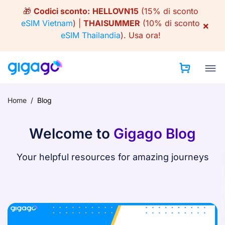
Skip
🎁
Codici sconto:
HELLOVN15
(15% di sconto
to
eSIM Vietnam
) |
THAISUMMER
(10% di sconto
×
content
eSIM Thailandia
).
Usa ora!
Home
/
Blog
Welcome to
Gigago Blog
Your helpful resources for amazing journeys