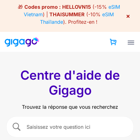
Skip
🎁
Codes promo :
HELLOVN15
(-15%
eSIM
to
Vietnam
) |
THAISUMMER
(-10%
eSIM
×
content
Thaïlande
).
Profitez-en !
Centre d'aide de
Gigago
Trouvez la réponse que vous recherchez