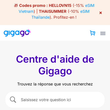
Skip
🎁
Codes promo :
HELLOVN15
(-15%
eSIM
to
Vietnam
) |
THAISUMMER
(-10%
eSIM
×
content
Thaïlande
).
Profitez-en !
Centre d'aide de
Gigago
Trouvez la réponse que vous recherchez