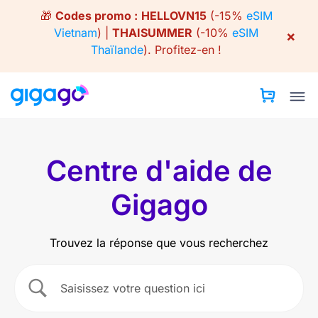
Skip
🎁
Codes promo :
HELLOVN15
(-15%
eSIM
to
Vietnam
) |
THAISUMMER
(-10%
eSIM
×
content
Thaïlande
).
Profitez-en !
Centre d'aide de
Gigago
Trouvez la réponse que vous recherchez