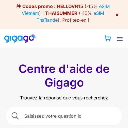
Skip
🎁
Codes promo :
HELLOVN15
(-15%
eSIM
to
Vietnam
) |
THAISUMMER
(-10%
eSIM
×
content
Thaïlande
).
Profitez-en !
Centre d'aide de
Gigago
Trouvez la réponse que vous recherchez