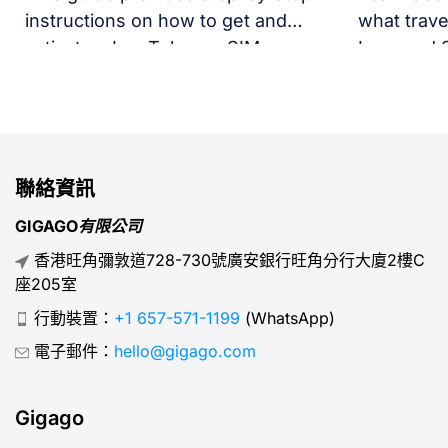
instructions on how to get and
what trave
activate a Lao Telecom SIM or
Laos and 
eSIM, including information about
options to
data plans, coverage areas, and
for travele
how to use them when you visit
Laos.
聯絡資訊
GIGAGO有限公司
香港旺角彌敦道728-730號廣安銀行旺角分行大廈2樓C
座205室
行動裝置：
+1 657-571-1199
(WhatsApp)
電子郵件：
hello@gigago.com
Gigago