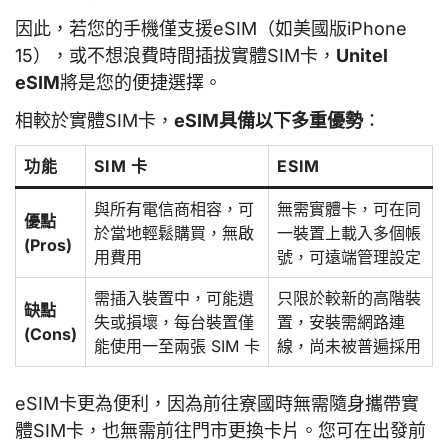
因此，若您的手機僅支援eSIM（如美國版iPhone
15），或不想浪費時間插拔實體SIM卡，
Unitel
eSIM
將是您的便捷選擇。
相較於實體SIM卡，
eSIM具備以下多重優勢
：
功能
SIM 卡
ESIM
與所有電信商相容，可
無需實體卡，可在同
優點
於當地輕鬆購買，無啟
一裝置上載入多個帳
(Pros)
用費用
號，可遠端管理設定
需插入裝置中，可能遺
只限於較新的高階裝
缺點
失或損壞，每台裝置僅
置，安裝需網路連
(Cons)
能使用一至兩張 SIM 卡
線，尚未被普遍採用
eSIM卡更為便利，因為前往寮國時無需隨身攜帶實
體SIM卡，也無需前往門市更換卡片。您可在出發前