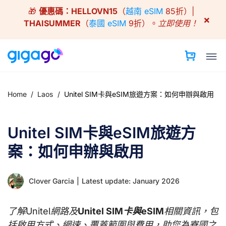
Skip
🎁
優惠碼：
HELLOVN15
（
越南 eSIM
85折）|
to
×
THAISUMMER
（
泰國 eSIM
9折）。
立即使用！
content
Home
/
Laos
/
Unitel SIM卡與eSIM旅遊方案：如何申辦與啟用
Unitel SIM卡與eSIM旅遊方
案：如何申辦與啟用
Clover Garcia
|
Latest update: January 2026
了解Unitel網路及
Unitel SIM卡與eSIM
相關資訊，包
括啟用方式、網速、覆蓋範圍與費用，助您為寮國之