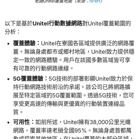
老撾Unitel覆蓋地圖（來源：
nPerf
）
以下是基於
Unitel行動數據網路
對Unitel覆蓋範圍的
分析：
覆蓋體驗：
Unitel在寮國各區域提供廣泛的網路覆
蓋。無論身處都市或鄉村地區，Unitel致力提供穩
定一致的網路體驗。用戶在該國多數區域皆可享
有可靠的行動網路連線。
5G覆蓋體驗：
5G技術的部署彰顯Unitel致力於保
持行動網路技術前沿的承諾。該公司已將網路擴
展至特定區域的5G覆蓋範圍。透過5G技術，您可
享受更高速的傳輸與更優異的行動裝置連線品
質。
可用性：
如前所述，Unitel擁有38,000公里光纖
網路，覆蓋率達老撾全國95%。無論身處首都萬
象或探索其他地區，在Unitel覆蓋的大部分區域，