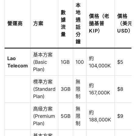
本
數
地
價格（老
價格
據
通
營運商
方案
撾基普
（美元
流
話
KIP）
USD）
量
分
鐘
基本方案
Lao
約
(Basic
1GB
100
$5
Telecom
104,000K
Plan)
標準方案
無
約
(Standard
3GB
限
$8
167,000K
Plan)
制
高級方案
無
約
(Premium
5GB
限
$9
188,000K
Plan)
制
基本方案