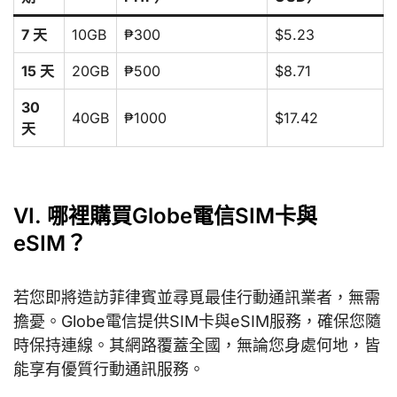
7 天
10GB
₱300
$5.23
15 天
20GB
₱500
$8.71
30
40GB
₱1000
$17.42
天
VI. 哪裡購買Globe電信SIM卡與
eSIM？
​​若您即將造訪菲律賓並尋覓最佳行動通訊業者，無需
擔憂。Globe電信提供SIM卡與eSIM服務，確保您隨
時保持連線。其網路覆蓋全國，無論您身處何地，皆
能享有優質行動通訊服務。