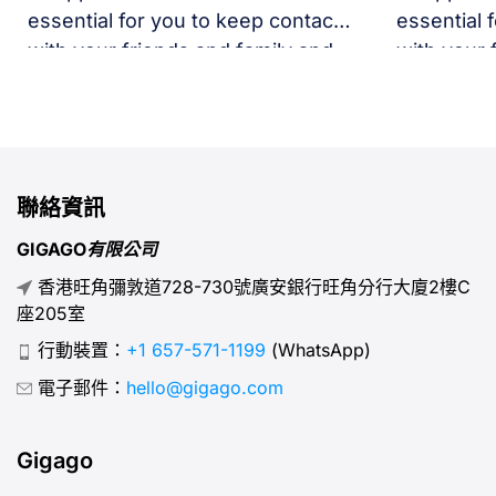
essential for you to keep contact
essential 
with your friends and family and
with your 
access the Internet when you are
access th
abroad.
abroad.
聯絡資訊
GIGAGO有限公司
香港旺角彌敦道728-730號廣安銀行旺角分行大廈2樓C
座205室
行動裝置：
+1 657-571-1199
(WhatsApp)
電子郵件：
hello@gigago.com
Gigago