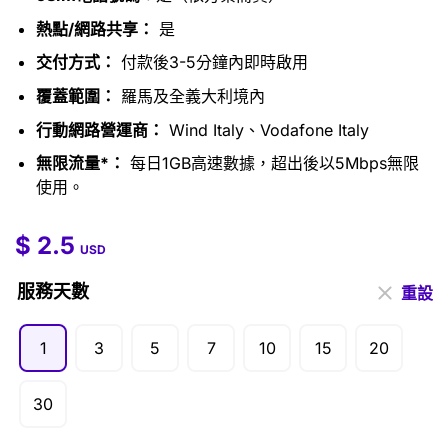
熱點/網路共享：
是
交付方式：
付款後3-5分鐘內即時啟用
覆蓋範圍：
羅馬及全義大利境內
行動網路營運商：
Wind Italy、Vodafone Italy
無限流量*：
每日1GB高速數據，超出後以5Mbps無限
使用。
$
2.5
$
2.5
–
$
99.5
USD
服務天數
重設
1
3
5
7
10
15
20
30