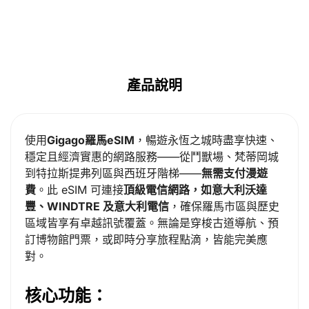
產品說明
使用
Gigago羅馬eSIM
，暢遊永恆之城時盡享快速、
穩定且經濟實惠的網路服務——從鬥獸場、梵蒂岡城
到特拉斯提弗列區與西班牙階梯——
無需支付漫遊
費
。此 eSIM 可連接
頂級電信網路，如意大利沃達
豐、WINDTRE 及意大利電信
，確保羅馬市區與歷史
區域皆享有卓越訊號覆蓋。無論是穿梭古道導航、預
訂博物館門票，或即時分享旅程點滴，皆能完美應
對。
核心功能：