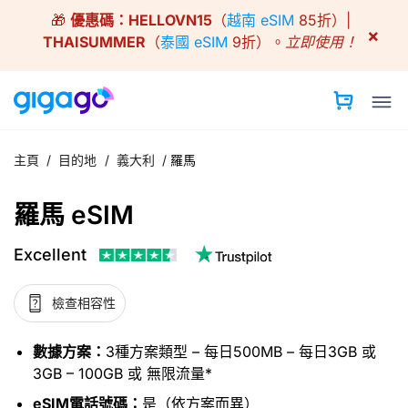
Skip
🎁
優惠碼：
HELLOVN15
（
越南 eSIM
85折）|
to
×
THAISUMMER
（
泰國 eSIM
9折）。
立即使用！
content
主頁
/
目的地
/
義大利
/
羅馬
羅馬 eSIM
Excellent
檢查相容性
數據方案：
3種方案類型 – 每日500MB – 每日3GB 或
3GB – 100GB 或 無限流量*
eSIM電話號碼：
是（依方案而異）