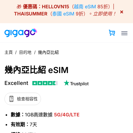
Skip
🎁
優惠碼：
HELLOVN15
（
越南 eSIM
85折）|
to
×
THAISUMMER
（
泰國 eSIM
9折）。
立即使用！
content
主頁
/
目的地
/
幾內亞比紹
幾內亞比紹 eSIM
Excellent
檢查相容性
數據：
1GB高速數據
5G/4G/LTE
有效期：
7天