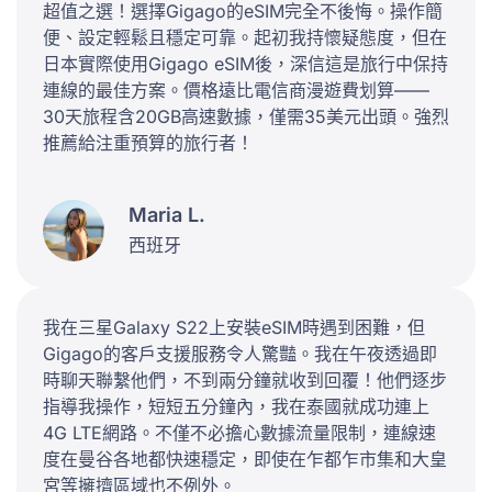
超值之選！選擇Gigago的eSIM完全不後悔。操作簡
便、設定輕鬆且穩定可靠。起初我持懷疑態度，但在
日本實際使用Gigago eSIM後，深信這是旅行中保持
連線的最佳方案。價格遠比電信商漫遊費划算——
30天旅程含20GB高速數據，僅需35美元出頭。強烈
推薦給注重預算的旅行者！
Maria L.
西班牙
我在三星Galaxy S22上安裝eSIM時遇到困難，但
Gigago的客戶支援服務令人驚豔。我在午夜透過即
時聊天聯繫他們，不到兩分鐘就收到回覆！他們逐步
指導我操作，短短五分鐘內，我在泰國就成功連上
4G LTE網路。不僅不必擔心數據流量限制，連線速
度在曼谷各地都快速穩定，即使在乍都乍市集和大皇
宮等擁擠區域也不例外。