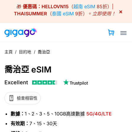
Skip
🎁
優惠碼：
HELLOVN15
（
越南 eSIM
85折）|
to
×
THAISUMMER
（
泰國 eSIM
9折）。
立即使用！
content
主頁
/
目的地
/
喬治亞
喬治亞 eSIM
Excellent
檢查相容性
數據：
1、2、3、5、10GB高速數據
5G/4G/LTE
有效期：
7、15、30天