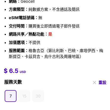
網絡：
Geocell
方案類型：
純數據方案，不含通話及簡訊
eSIM電話號碼：
無
交付時間：
購買後立即透過電子郵件發送
網路共享／熱點功能：
是
加值選項：
不提供
服務範圍：
格魯吉亞（第比利斯、巴統、庫塔伊西、梅
斯提亞、卡茲貝吉、烏什古利及周邊地區）
$
6.5
$
6.5
–
$
38.5
USD
服務天數
重設
7
15
30