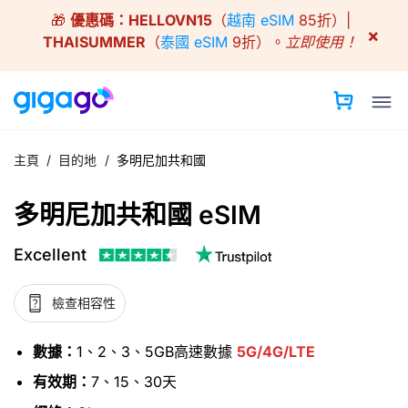
Skip
🎁
優惠碼：
HELLOVN15
（
越南 eSIM
85折）|
to
×
THAISUMMER
（
泰國 eSIM
9折）。
立即使用！
content
主頁
/
目的地
/
多明尼加共和國
多明尼加共和國 eSIM
Excellent
檢查相容性
數據：
1、2、3、5GB高速數據
5G/4G/LTE
有效期：
7、15、30天