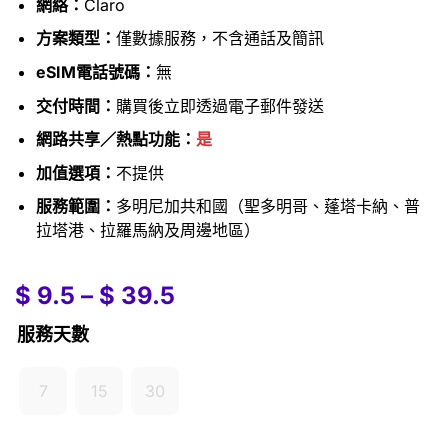
網絡：
Claro
方案類型：
僅數據服務，不含通話及簡訊
eSIM電話號碼：
無
交付時間：
購買後立即透過電子郵件發送
網路共享／熱點功能：
是
加值選項：
不提供
服務範圍：
多明尼加共和國（聖多明哥、蓬塔卡納、普
拉塔港、拉羅馬納及周邊地區）
$
9.5
–
$
39.5
服務天數
7
15
30