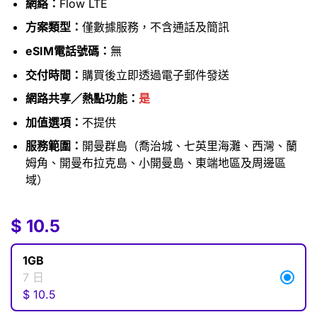
網絡：
Flow LTE
方案類型：
僅數據服務，不含通話及簡訊
eSIM電話號碼：
無
交付時間：
購買後立即透過電子郵件發送
網路共享／熱點功能：
是
加值選項：
不提供
服務範圍：
開曼群島（喬治城、七英里海灘、西灣、蘭
姆角、開曼布拉克島、小開曼島、東端地區及周邊區
域）
$
$
10.5
10.5
1GB
7 日
$
10.5