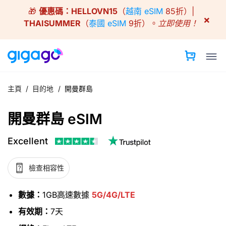
Skip
🎁
優惠碼：
HELLOVN15
（
越南 eSIM
85折）|
to
×
THAISUMMER
（
泰國 eSIM
9折）。
立即使用！
content
主頁
/
目的地
/
開曼群島
開曼群島 eSIM
Excellent
檢查相容性
數據：
1GB高速數據
5G/4G/LTE
有效期：
7天