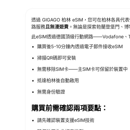
透過 GIGAGO 柏林 eSIM，您可在柏林
路服務
且無漫遊費
。無論是探索勃蘭登堡門、博
此eSIM透過德國頂級行動網路——Vodafone、T
購買後5-10分鐘內透過電子郵件接收eSIM
掃描QR碼即可安裝
無需移除SIM卡——主SIM卡可保留於裝置中
抵達柏林後自動啟用
無需身份驗證
購買前需確認兩項要點：
請先確認裝置支援eSIM技術