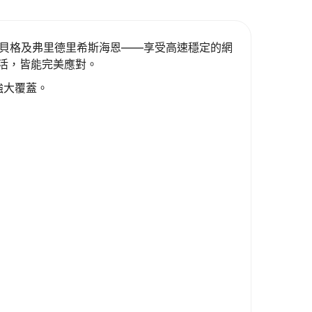
茨勞貝格及弗里德里希斯海恩——享受高速穩定的網
活，皆能完美應對。
強大覆蓋。