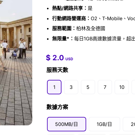
熱點/網路共享：
是
行動網路營運商：
O2、T-Mobile、Vod
服務範圍：
柏林及全德國
無限量*：
每日1GB高速數據流量，超出
$
2.0
$
2.0
–
$
99.5
USD
服務天數
1
3
5
7
10
數據方案
500MB/日
1GB/日
2