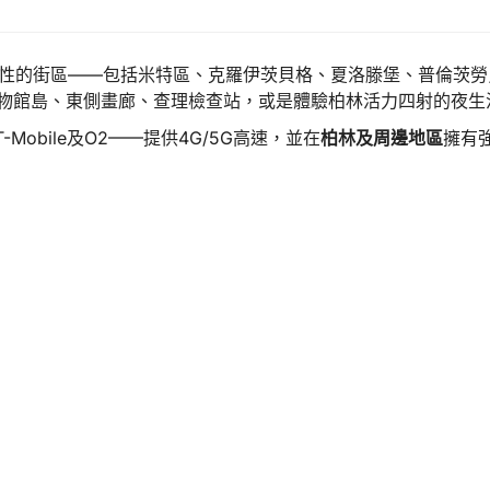
各具代表性的街區——包括米特區、克羅伊茨貝格、夏洛滕堡、普倫
物館島、東側畫廊、查理檢查站，或是體驗柏林活力四射的夜生
-Mobile及O2——提供4G/5G高速，並在
柏林及周邊地區
擁有