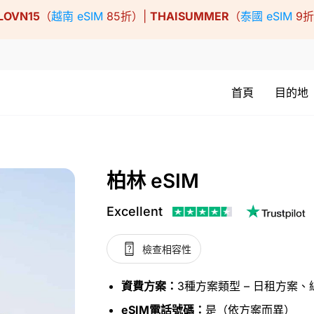
LOVN15
（
越南 eSIM
85折）|
THAISUMMER
（
泰國 eSIM
9
首頁
目的地
柏林 eSIM
Excellent
檢查相容性
資費方案：
3種方案類型 – 日租方案
eSIM電話號碼：
是（依方案而異）