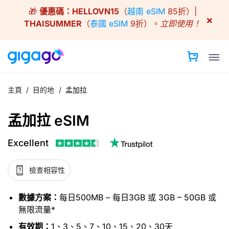
Skip
🎁
優惠碼：
HELLOVN15
（
越南 eSIM
85折）|
to
×
THAISUMMER
（
泰國 eSIM
9折）。
立即使用！
content
主頁
/
目的地
/
孟加拉
孟加拉 eSIM
Excellent
檢查相容性
數據方案：
每日500MB – 每日3GB 或 3GB – 50GB 或
無限流量*
有效期：
1、3、5、7、10、15、20、30天