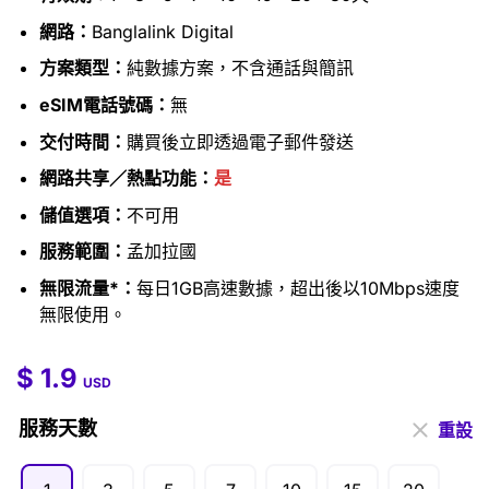
網路：
Banglalink Digital
方案類型：
純數據方案，不含通話與簡訊
eSIM電話號碼：
無
交付時間：
購買後立即透過電子郵件發送
網路共享／熱點功能：
是
儲值選項：
不可用
服務範圍：
孟加拉國
無限流量*：
每日1GB高速數據，超出後以10Mbps速度
無限使用。
$
1.9
$
1.9
–
$
143.0
USD
服務天數
重設