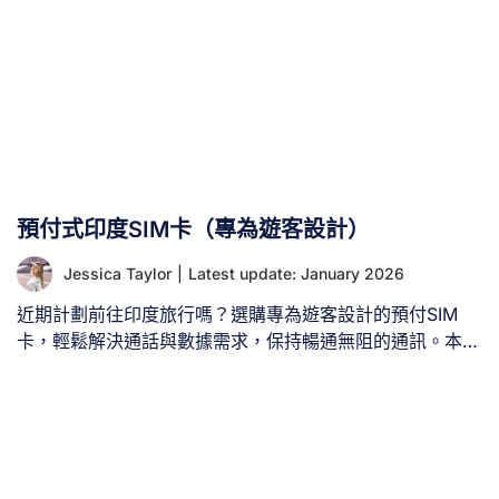
魅力。 I、能否在新加坡樟宜機場（SIN）購買SIM卡？ 是
的，旅客可在新加坡樟宜機場購買SIM卡，抵達後立即連網
並節省漫遊費用。 旅客於樟宜機場購買SIM卡的顯著優勢：
II. 新加坡樟宜機場哪裡購買SIM卡？ 您可在樟宜機場各處
的實體SIM卡售貨亭及便利商店購買新加坡旅遊SIM卡。 以
下提供主要店鋪資訊（精選重點店家）： 第一航廈： 第二
航廈： （與第一航廈店舖及服務類似，詳情請參閱上述資
訊） 第三航廈： （與第一航廈店舖及服務相似，詳情請參
預付式印度SIM卡（專為遊客設計）
閱上述資訊） ► [...]
Jessica Taylor
|
Latest update: January 2026
近期計劃前往印度旅行嗎？選購專為遊客設計的預付SIM
卡，輕鬆解決通話與數據需求，保持暢通無阻的通訊。本文
將全面解析適合旅客的印度SIM卡類型、資費方案、最佳方
案選擇及購買管道，讓您在探索印度壯麗風光時，享受無壓
力的通訊體驗。 I. 印度旅遊SIM卡購買地點？ 遊客可透過
四種方式購買印度SIM卡：線上購買、出發前購買、機場購
買、城市購買。 1. 抵達機場時購買印度SIM卡 您可在德