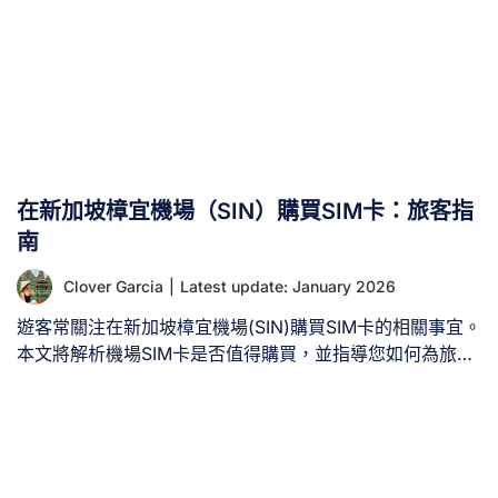
在新加坡樟宜機場（SIN）購買SIM卡：旅客指
南
Clover Garcia
|
Latest update: January 2026
遊客常關注在新加坡樟宜機場(SIN)購買SIM卡的相關事宜。
本文將解析機場SIM卡是否值得購買，並指導您如何為旅程
選擇最合適的資費方案。 本文將引導您了解在新加坡樟宜
機場購買SIM卡的流程，確保您掌握必要資訊，輕鬆保持通
訊暢通並暢遊城市。無論您需要數據方案、本地通話或國際
連線服務，我們都為您提供完善解決方案。現在就讓我們深
入探索如何輕鬆取得SIM卡，讓您能專注體驗新加坡的精彩