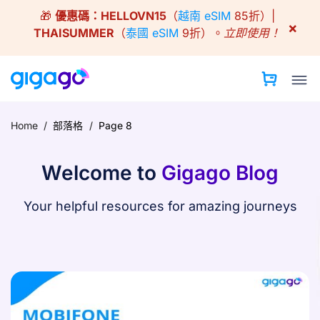
Skip
🎁
優惠碼：
HELLOVN15
（
越南 eSIM
85折）|
to
×
THAISUMMER
（
泰國 eSIM
9折）。
立即使用！
content
Home
/
部落格
/
Page 8
Welcome to
Gigago Blog
Your helpful resources for amazing journeys