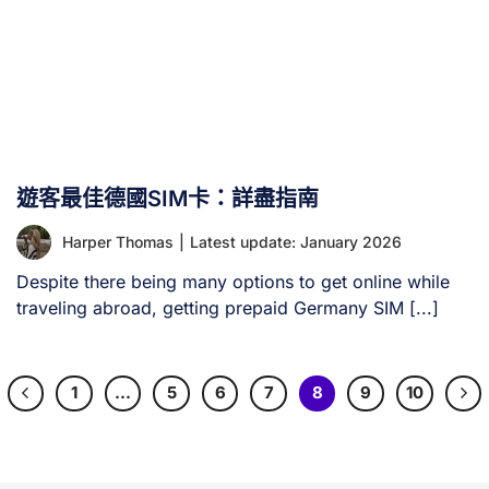
遊客最佳德國SIM卡：詳盡指南
Harper Thomas
|
Latest update: January 2026
Despite there being many options to get online while
traveling abroad, getting prepaid Germany SIM [...]
1
…
5
6
7
8
9
10