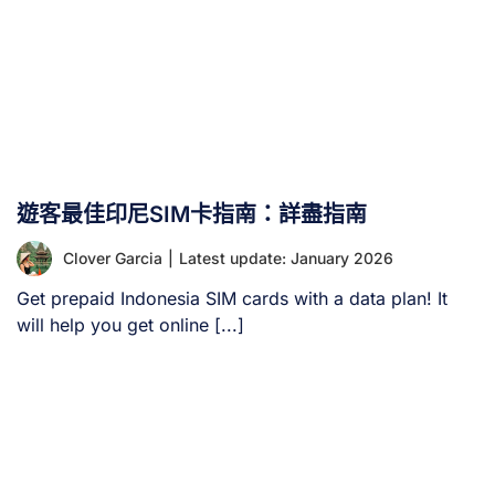
里、孟買等主要城市的機場購買SIM卡。 德里機場僅有
Airtel提供SIM卡服務。透過機場服務櫃檯購卡流程簡便快
速，降落後2-3小時內即可連線。 然而機場SIM卡價格普遍
較高，且數據方案選擇可能較為有限。 需求：無需護照或
照片，機場人員將全程代辦 優點：抵達後立即使用數據服
務，無需另行奔波 缺點：價格較高，方案選擇有限 2. 抵達
印度後，於印度城市旅館/飯店申辦SIM卡 您可透過住宿旅
館或飯店購買印度旅遊SIM卡，亦可至印度行動通訊業者門
遊客最佳印尼SIM卡指南：詳盡指南
市申辦。 [...]
Clover Garcia
|
Latest update: January 2026
Get prepaid Indonesia SIM cards with a data plan! It
will help you get online [...]