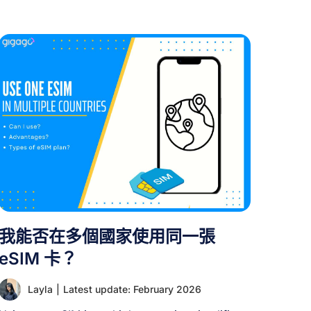
式，並判斷此方案是否符合您的裝置連線需求。
一、何謂 eSIM？ eSIM（嵌入式 SIM 卡）是傳統
SIM 卡的數位版本，直接內建於裝置中。與實體卡
片不同，它以數位形式儲存電信商資訊，讓您只需
掃描簡單的 QR 碼即可立即啟用行動方案。 現代手
機和平板電腦現已支援eSIM功能，無需更換實體卡
即可輕鬆轉換電信業者。此技術特別適合旅行者即
時啟用當地數據方案，並相容於最新款iPhone、三
星、Google Pixel裝置及智慧手錶。 II. eSIM能否
跨裝置共享？ 否。 [...]
我能否在多個國家使用同一張
eSIM 卡？
Layla
|
Latest update: February 2026