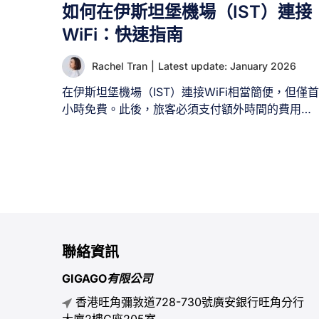
如何在伊斯坦堡機場（IST）連接
WiFi：快速指南
Rachel Tran
|
Latest update: January 2026
在伊斯坦堡機場（IST）連接WiFi相當簡便，但僅首
小時免費。此後，旅客必須支付額外時間的費用。
伊斯坦堡機場（IST）作為土耳其的主要國際樞紐，
每年迎接數百萬旅客。若您抵達伊斯坦堡機場，保
持網路連線對於導航機場、安排交通及保持聯繫至
關重要。 無論您是短暫轉機或展開長途旅程，本文
將提供快速簡便的伊斯坦堡機場WiFi（IST）連線指
南，並推薦其他網路選項，確保您能輕鬆且經濟實
惠地使用網路。 一、伊斯坦堡機場提供免費WiFi
嗎？ 是的，伊斯坦堡機場透過土耳其電信服務亭提
聯絡資訊
供旅客一小時免費WiFi服務。 您可在伊斯坦堡機場
GIGAGO有限公司
各航廈找到這些自助服務亭，包括抵達大廳、出發
大廳、候機區以及多數餐廳和咖啡廳。但請注意，
香港旺角彌敦道728-730號廣安銀行旺角分行
免費使用首小時後，將需支付額外費用。 若連線時