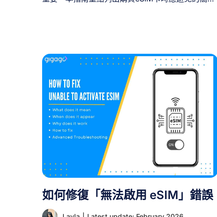
錯誤，助您選擇合適方案，享受無間斷連線服務。
I. 購買 eSIM 前須知 裝置檢查 開啟手機設定或查閱
製造商官網，確認您的手機是否支援 eSIM。多數
款手機現已具備此功能。 使用類型 依據需求選擇
——本地使用或旅行需求。評估您日常應用程式、
瀏覽及串流媒體的數據用量。 選擇供應商 比較本
電信商與全球供應商。本地電信商最適合居家使
用，國際供應商則更適合旅行者。 方案與費用 確
數據流量上限、網速及覆蓋範圍。長期方案通常每
日費用較低。確保服務範圍涵蓋您將使用裝置的地
點。 II. [...]
如何修復「無法啟用 eSIM」錯誤
Layla
|
Latest update: February 2026