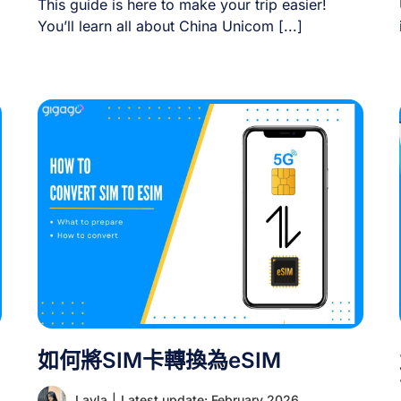
This guide is here to make your trip easier!
You’ll learn all about China Unicom [...]
新
地
認
如何將SIM卡轉換為eSIM
Layla
|
Latest update: February 2026