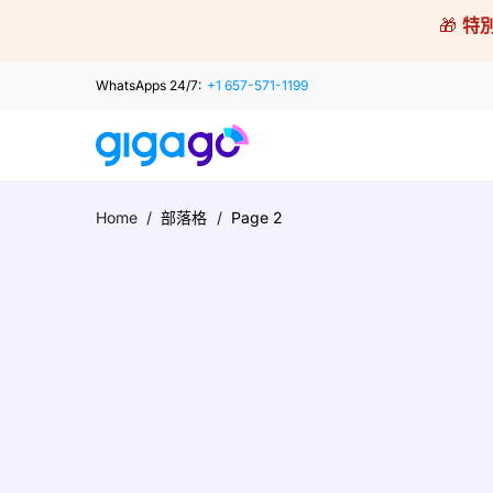
Skip
🎁
特
to
content
WhatsApps 24/7:
+1 657-571-1199
Home
/
部落格
/
Page 2