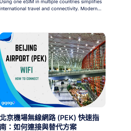
Using one eSIM in multiple countries simplifies
international travel and connectivity. Modern
eSIM technology lets [...]
北京機場無線網路 (PEK) 快速指
南：如何連接與替代方案