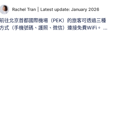
Rachel Tran
|
Latest update: January 2026
前往北京首都國際機場（PEK）的旅客可透過三種
方式（手機號碼、護照、微信）連接免費WiFi。 抵
達北京首都國際機場（PEK）時，即使尚未踏出機
場，您仍需保持與世界的聯繫。雖然機場為旅客提
供免費WiFi，但了解PEK機場及北京地區可能存在
的限制（如網速、連線品質及內容審查）始終是明
智之舉。 瞭解如何連接北京機場WiFi及替代方案，
讓您在中國北京的旅程中輕鬆保持線上狀態。 一、
北京首都國際機場（PEK）是否提供免費WiFi？
是。北京機場透過名為「AIRPORT-FREE-WIFI」的
網路提供免費無限WiFi，使用無時間限制。 注意：
若您是「Boingo」用戶，亦可直接透過「Boingo」
熱點連網。 II. 北京機場免費WiFi覆蓋區域 北京首
都國際機場（PEK）全境提供免費WiFi。您可在所
有航廈及多數公共區域輕鬆搜尋並連接名為
「AIRPORT-FREE-WIFI」的無線網路，包括： 注