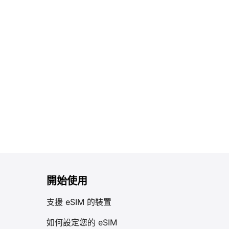
意：來自香港、澳門或台灣的旅客可於指定服務櫃
檯申請帳戶： III. 如何連接北京機場免費WiFi？ 要
連接「AIRPORT-FREE-WIFI」網路，您有03種選
項進行登入驗證： 驗證過程約需5秒。 請參閱下方
資訊圖表，了解北京機場免費WiFi的連接流程 [...]
開始使用
支援 eSIM 的裝置
如何設定您的 eSIM