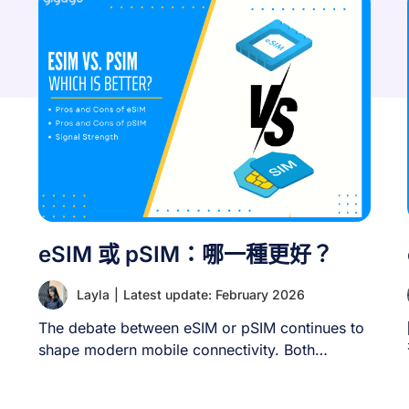
eSIM 或 pSIM：哪一種更好？
Layla
|
Latest update: February 2026
The debate between eSIM or pSIM continues to
shape modern mobile connectivity. Both
technologies offer [...]