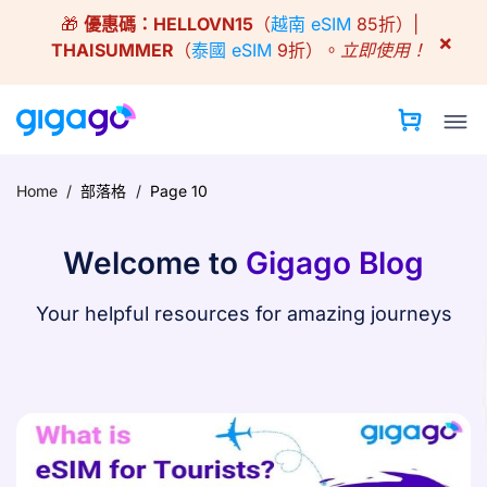
Skip
🎁
優惠碼：
HELLOVN15
（
越南 eSIM
85折）|
to
×
THAISUMMER
（
泰國 eSIM
9折）。
立即使用！
content
Home
/
部落格
/
Page 10
Welcome to
Gigago Blog
Your helpful resources for amazing journeys