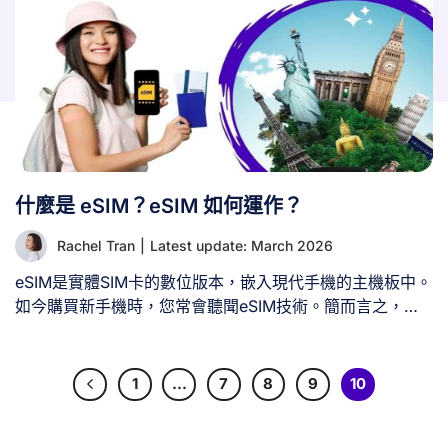
什麼是 eSIM？eSIM 如何運作？
Rachel Tran
|
Latest update: March 2026
eSIM是實體SIM卡的數位版本，嵌入現代手機的主機板中。
如今購買新手機時，您常會聽聞eSIM技術。簡而言之，
eSIM以手機內置的微型可重寫晶片取代實體SIM卡。您可以
這樣理解：傳統SIM卡如同CD光碟，每次只能存放一張專
輯（網路）。eSIM則如同Spotify播放清單，讓您能在單一
1
…
7
8
9
10
裝置上儲存並切換多個專輯（電信網路）。 這意味著旅行
時無需更換小卡片，切換工作與私人號碼也更便捷。只需將