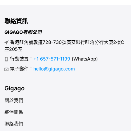
eSIM設定檔直接下載至手機即可。eSIM確實是未來通訊的
趨勢，其便利性、靈活性與安全性皆是傳統SIM卡無法比擬
的。 一、何謂eSIM卡？ eSIM（嵌入式用戶識別模組）是
聯絡資訊
手機內建晶片，可同時儲存多個網路設定檔。其體積極其微
小，甚至比nano-SIM（現行最小實體SIM卡）更小，尺寸
GIGAGO有限公司
約為6mm x 5mm。 eSIM採用與傳統SIM卡相同的GSM及
香港旺角彌敦道728-730號廣安銀行旺角分行大廈2樓C
LTE網路技術，其內建網路認證資訊，可讓裝置直接連線至
座205室
電信商網路。 eSIM支援同時使用多組電信商與電話號碼，
極為便利。對旅行者而言尤其實用，無需尋找SIM卡供應商
行動裝置：
+1 657-571-1199
(WhatsApp)
即可即時連線當地網路。 II. 哪些裝置支援eSIM？ 智慧型手
電子郵件：
hello@gigago.com
機、平板電腦、智慧手錶、汽車及部分物聯網裝置皆可使用
eSIM。 哪些手機支援 eSIM？ [...]
Gigago
關於我們
夥伴關係
聯絡我們