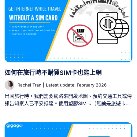
一張 eSIM 卡能否供兩位旅客使用？ 否，一張 eSIM 卡無
法供兩位旅客在不同裝置上使用。每張 eSIM 卡設計上僅能
同時在單一裝置運作。當 eSIM 設定檔安裝並啟用於您的手
機後，便會與該特定裝置綁定，無法轉移或與他人手機共
享。 即使嘗試在第二台裝置掃描相同eSIM QR碼，通常會
導致掃描失敗或使首台手機的連線失效。基於技術與安全考
量，eSIM無法同時在多台裝置上運作。 [...]
如何在旅行時不購買SIM卡也能上網
Rachel Tran
|
Latest update: February 2026
出國旅行時，我們需要網路來開啟地圖、預約交通工具或傳
訊告知家人已平安抵達。使用塑膠SIM卡（無論是旅遊卡或
當地卡）是旅人常見的選擇，但這並非唯一或最便捷的方
式。本指南將介紹無需購買SIM卡即可在旅途中連網的簡單
實用方法。 一、為何出國旅行不該攜帶SIM卡？ 選擇無SIM
卡旅行的理由眾多，其中最顯著的三點是： 1. 跳過機場排