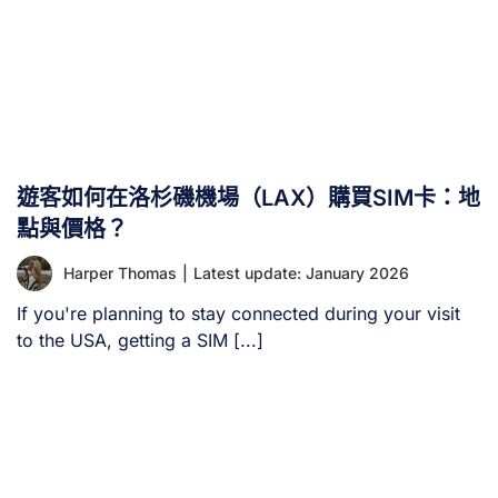
遊客如何在洛杉磯機場（LAX）購買SIM卡：地
點與價格？
Harper Thomas
|
Latest update: January 2026
If you're planning to stay connected during your visit
to the USA, getting a SIM [...]