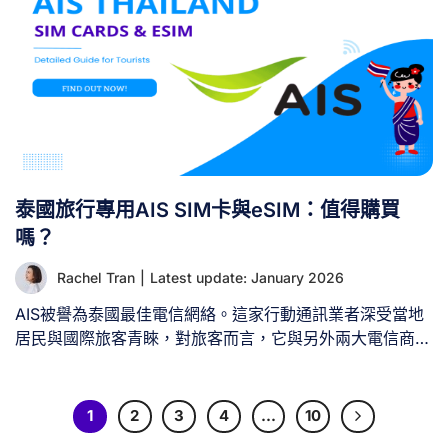
泰國旅行專用AIS SIM卡與eSIM：值得購買
嗎？
Rachel Tran
|
Latest update: January 2026
AIS被譽為泰國最佳電信網絡。這家行動通訊業者深受當地
居民與國際旅客青睞，對旅客而言，它與另外兩大電信商
DTAC及Truemove H共同構成旅程中保持連線與通訊的關
鍵保障。若您正考慮下次泰國之旅是否選用AIS SIM
卡/eSIM，請詳閱本指南。本文將全面解析AIS SIM卡服
1
2
3
4
…
10
務，涵蓋優缺點、最適合旅客的資費方案、價格資訊、購買