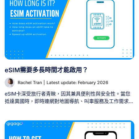
隊與語言障礙 購買並啟用實體SIM卡過程繁瑣耗時，尤其在
機場SIM卡專櫃購買時，現場人潮擁擠且資費方案常以您不
熟悉的語言說明。若行程橫跨多國，更需為每個國家購買
SIM卡，極為不便。 免SIM卡方案讓您能直奔行李提取處，
輕鬆離境。 2. 避開隱藏漫遊帳單 本土電信商的國際漫遊服
務可能每MB收費數美元。替代方案能助您避免帳單驚嚇。
3. 強化資安防護 若使用飯店或咖啡廳等場所的免費WiFi，
個人資料可能面臨安全風險。採用其他網路方案能提供更安
全的連線環境。 II. 無SIM卡旅行時獲取網路的3種有效方式
eSIM需要多長時間才能啟用？
[...]
Rachel Tran
|
Latest update: February 2026
eSIM卡深受旅行者青睞，因其兼具便利性與安全性。當您
抵達異國時，即時連網對地圖導航、叫車服務及工作需求至
關重要，因此了解實際啟用時間至關重要。本文將解答
「eSIM卡啟用需要多久時間？」這個問題，助您從容規劃
旅程。 一、eSIM 啟用如何運作？ 1. 標準 eSIM（國內使
用） 常規 eSIM 啟用流程通常包含以下步驟： 2. 旅行專用
eSIM 旅行專用eSIM流程與標準eSIM類似，但因需在境外