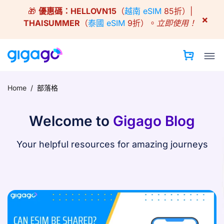
Skip
🎁
優惠碼：
HELLOVN15
（
越南 eSIM
85折）|
to
×
THAISUMMER
（
泰國 eSIM
9折）。
立即使用！
content
Home
/
部落格
Welcome to
Gigago Blog
Your helpful resources for amazing journeys