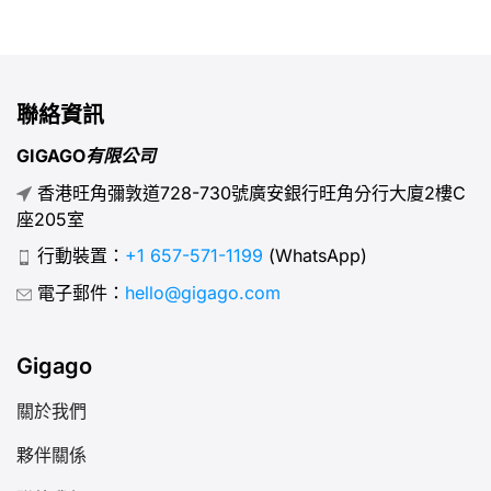
管道，以及如何運用以獲得最佳價值。 AIS（全稱
Advanced Info Service Public Company Limited）是泰
國領先的電信網路營運商。自1991年創立以來，AIS憑藉最
廣泛的網路覆蓋、最快的行動網路速度，以及為本地居民與
聯絡資訊
旅客量身打造的多樣化方案，建立起卓越聲譽。 AIS的核心
優勢包括： II. AIS服務相較於其他泰國行動通訊業者表現如
GIGAGO有限公司
何？ 憑藉卓越的網路覆蓋、高速網路及為本地居民與遊客
香港旺角彌敦道728-730號廣安銀行旺角分行大廈2樓C
量身打造的服務，AIS始終被評為泰國頂尖行動通訊業者。
座205室
以下是AIS超越競爭對手如DTAC與TrueMove H的優勢：
[...]
行動裝置：
+1 657-571-1199
(WhatsApp)
電子郵件：
hello@gigago.com
Gigago
關於我們
夥伴關係