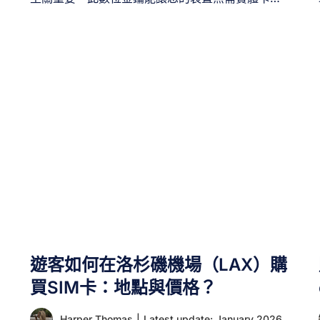
可連接到電信商的網路。電信商通常透過其網站、
行動應用程式或實體門市提供 eSIM QR 碼。各供應
商的流程雖有差異，但通常包含選擇 eSIM 方案、
驗證身分，並以數位或列印形式取得 QR 碼。取得
後，您只需用裝置掃描此碼即可完成啟用程序。
一、何謂 eSIM [...]
遊客如何在洛杉磯機場（LAX）購
買SIM卡：地點與價格？
Harper Thomas
|
Latest update: January 2026