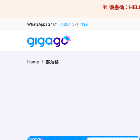
Skip
🎁
優惠碼：
HEL
to
content
WhatsApps 24/7:
+1 657-571-1199
Home
/
部落格