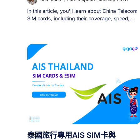
In this article, you'll learn about China Telecom
SIM cards, including their coverage, speed,
types [...]
泰國旅行專用AIS SIM卡與