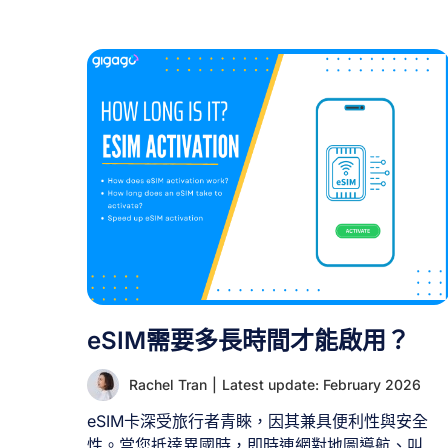
要裝置共享連線。這個問題源於節省開支與簡化數
據管理的考量，確實值得探討。 在嘗試共享 eSIM
之前，務必先理解其運作原理、可行與不可行的範
圍。 一、eSIM 能否在裝置間共享？ 否，eSIM 設
定檔無法像實體 SIM 卡那樣在裝置間轉移或共享。
[...]
eSIM需要多長時間才能啟用？
Rachel Tran
|
Latest update: February 2026
eSIM卡深受旅行者青睞，因其兼具便利性與安全
性。當您抵達異國時，即時連網對地圖導航、叫車