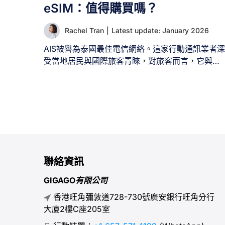
eSIM：值得購買嗎？
Rachel Tran
|
Latest update: January 2026
AIS被譽為泰國最佳電信網絡。這家行動通訊業者深
受當地居民與國際旅客青睞，對旅客而言，它與另
外兩大電信商DTAC及Truemove H共同構成旅程中
保持連線與通訊的關鍵保障。若您正考慮下次泰國
之旅是否選用AIS SIM卡/eSIM，請詳閱本指南。本
文將全面解析AIS SIM卡服務，涵蓋優缺點、最適
旅客的資費方案、價格資訊、購買管道，以及如何
運用以獲得最佳價值。 AIS（全稱Advanced Info
Service Public Company Limited）是泰國領先的
電信網路營運商。自1991年創立以來，AIS憑藉最
聯絡資訊
泛的網路覆蓋、最快的行動網路速度，以及為本地
GIGAGO有限公司
居民與旅客量身打造的多樣化方案，建立起卓越聲
譽。 AIS的核心優勢包括： II. AIS服務相較於其他
香港旺角彌敦道728-730號廣安銀行旺角分行
泰國行動通訊業者表現如何？ 憑藉卓越的網路覆
大廈2樓C座205室
蓋、高速網路及為本地居民與遊客量身打造的服