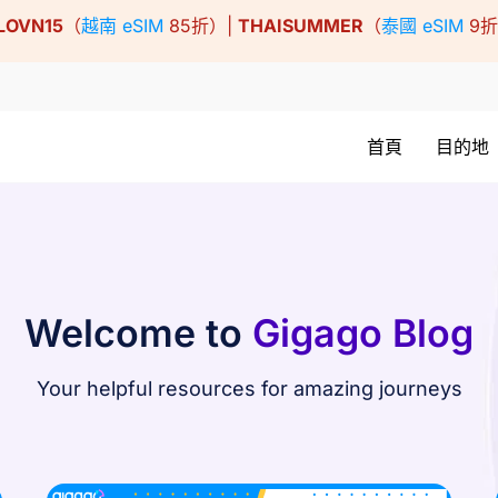
LOVN15
（
越南 eSIM
85折）|
THAISUMMER
（
泰國 eSIM
9
首頁
目的地
Welcome to
Gigago Blog
Your helpful resources for amazing journeys