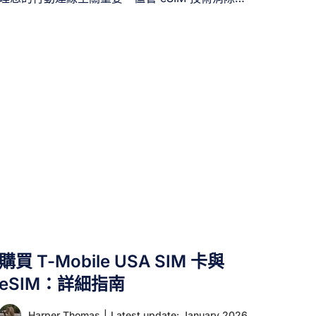
實體 SIM 卡的需求，但要取得 eSIM 號碼的方法未
必顯而易見。讓我們探索各種查找 eSIM 號碼的方
式，以及若無法找到時該如何處理。 一、何謂
eSIM 號碼？ eSIM [...]
購買 T-Mobile USA SIM 卡與
eSIM：詳細指南
Harper Thomas
|
Latest update: January 2026