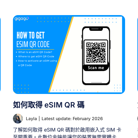
——一張eSIM無法供兩名不同旅客在兩台獨立裝置
上使用。不過仍有實用的替代方案，能讓您保持連
線又不破費。本指南將說明為何eSIM無法共享，並
為旅行伴侶或團體提供實際可行的替代方案。 一、
一張 eSIM 卡能否供兩位旅客使用？ 否，一張
eSIM 卡無法供兩位旅客在不同裝置上使用。每張
eSIM 卡設計上僅能同時在單一裝置運作。當 eSIM
設定檔安裝並啟用於您的手機後，便會與該特定裝
置綁定，無法轉移或與他人手機共享。 即使嘗試在
第二台裝置掃描相同eSIM QR碼，通常會導致掃描
失敗或使首台手機的連線失效。基於技術與安全考
量，eSIM無法同時在多台裝置上運作。 [...]
如何取得 eSIM QR 碼
Layla
|
Latest update: February 2026
了解如何取得 eSIM QR 碼對於啟用嵌入式 SIM 卡
至關重要。此數位金鑰能讓您的裝置無需實體卡即