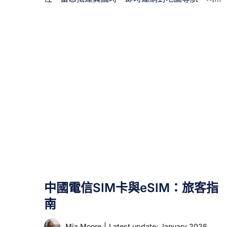
服務及工作需求至關重要，因此了解實際啟用時間
至關重要。本文將解答「eSIM卡啟用需要多久時
間？」這個問題，助您從容規劃旅程。 一、eSIM
啟用如何運作？ 1. 標準 eSIM（國內使用） 常規
eSIM 啟用流程通常包含以下步驟： 2. 旅行專用
eSIM 旅行專用eSIM流程與標準eSIM類似，但因需
在境外網路註冊配置檔，通常需額外執行幾項步
驟。 購買前須知： 安裝後步驟： 完成上述步驟
後，旅行eSIM即全面啟用，可於海外使用。 [...]
中國電信SIM卡與eSIM：旅客指
南
Mia Moore
|
Latest update: January 2026