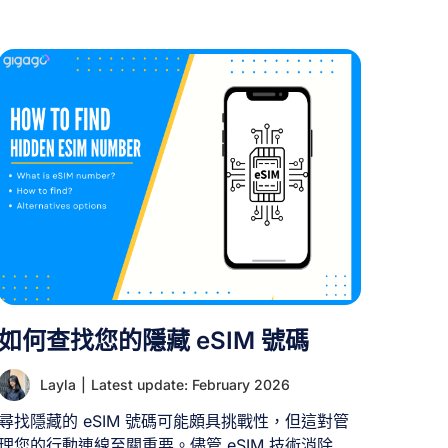
這並非唯一或最便捷的方式。本指南將介紹無需購
買SIM卡即可在旅途中連網的簡單實用方法。 一、
為何出國旅行不該攜帶SIM卡？ 選擇無SIM卡旅行
的理由眾多，其中最顯著的三點是： 1. 跳過機場排
隊與語言障礙 購買並啟用實體SIM卡過程繁瑣耗
時，尤其在機場SIM卡專櫃購買時，現場人潮擁擠
且資費方案常以您不熟悉的語言說明。若行程橫跨
多國，更需為每個國家購買SIM卡，極為不便。 免
SIM卡方案讓您能直奔行李提取處，輕鬆離境。 2.
避開隱藏漫遊帳單 本土電信商的國際漫遊服務可能
每MB收費數美元。替代方案能助您避免帳單驚嚇。
3. 強化資安防護 若使用飯店或咖啡廳等場所的免費
WiFi，個人資料可能面臨安全風險。採用其他網路
方案能提供更安全的連線環境。 II. 無SIM卡旅行時
如何查找您的隱藏 eSIM 號碼
獲取網路的3種有效方式 [...]
Layla
|
Latest update: February 2026
尋找隱藏的 eSIM 號碼可能頗具挑戰性，但這對管
理您的行動連線至關重要。儘管 eSIM 技術消除了