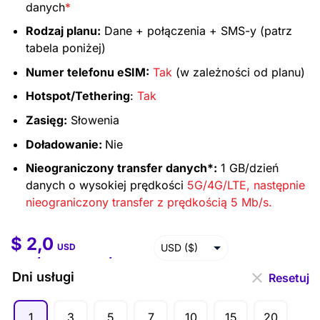
danych
*
Rodzaj planu:
Dane + połączenia + SMS-y (patrz
tabela poniżej)
Numer telefonu eSIM:
Tak
(w zależności od planu)
Hotspot/Tethering
:
Tak
Zasięg:
Słowenia
Doładowanie:
Nie
Nieograniczony transfer danych*:
1 GB/dzień
danych o wysokiej prędkości
5G/4G/LTE, następnie
nieograniczony transfer z prędkością 5 Mb/s.
$
2,0
$
2,0
–
$
99,5
USD ($)
USD
EUR (€)
Dni usługi
Resetuj
GBP (£)
1
3
5
7
10
15
20