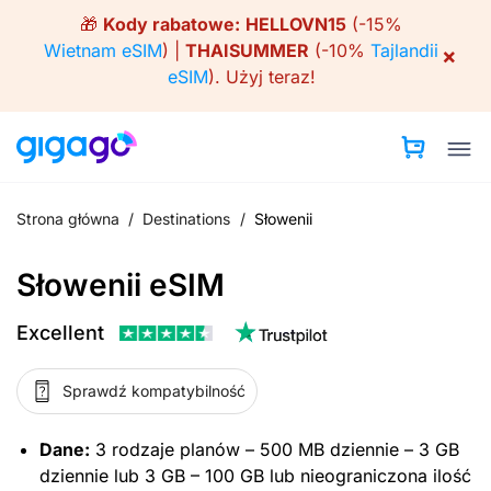
Skip
🎁
Kody rabatowe:
HELLOVN15
(-15%
to
Wietnam eSIM
) |
THAISUMMER
(-10%
Tajlandii
×
content
eSIM
).
Użyj teraz!
Strona główna
/
Destinations
/
Słowenii
Słowenii eSIM
Excellent
Sprawdź kompatybilność
Dane:
3 rodzaje planów – 500 MB dziennie – 3 GB
dziennie lub 3 GB – 100 GB lub nieograniczona ilość