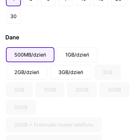
AUD ($)
CAD ($)
30
SGD ($)
Dane
500MB/dzień
1GB/dzień
2GB/dzień
3GB/dzień
3GB
5GB
10GB
20GB
30GB
50GB
20GB + Francuski numer telefonu