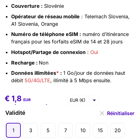
Couverture :
Slovénie
Opérateur de réseau mobile
: Telemach Slovenia,
A1 Slovenia, Orange
Numéro de téléphone eSIM :
numéro d’itinérance
français pour les forfaits eSIM de 14 et 28 jours
Hotspot/Partage de connexion
:
Oui
Recharge :
Non
Données illimitées
*
:
1 Go/jour de données haut
débit
5G/4G/LTE
, illimité à 5 Mbps ensuite.
€
1,8
€
1,8
–
€
86,2
EUR (€)
EUR
USD ($)
Validité
Réinitialiser
1
3
5
7
10
15
20