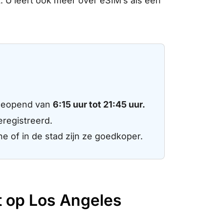
. U leert ook meer over eSIM’s als een
geopend van
6:15 uur tot 21:45 uur.
eregistreerd.
e of in de stad zijn ze goedkoper.
t op Los Angeles