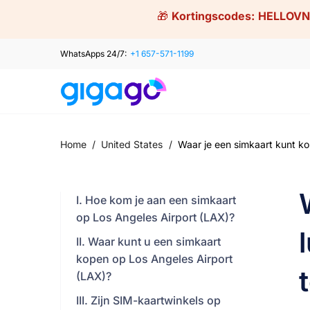
Skip
🎁
Kortingscodes:
HELLOVN
to
content
WhatsApps 24/7:
+1 657-571-1199
Home
/
United States
/
Waar je een simkaart kunt ko
I. Hoe kom je aan een simkaart
op Los Angeles Airport (LAX)?
II. Waar kunt u een simkaart
kopen op Los Angeles Airport
(LAX)?
III. Zijn SIM-kaartwinkels op