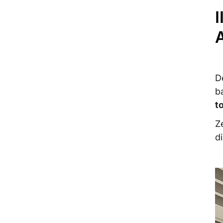
I
D
b
t
Z
d