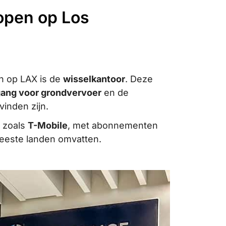
kopen op Los
n op LAX is de
wisselkantoor
. Deze
gang voor grondvervoer
en de
vinden zijn.
s zoals
T-Mobile
, met abonnementen
meeste landen omvatten.