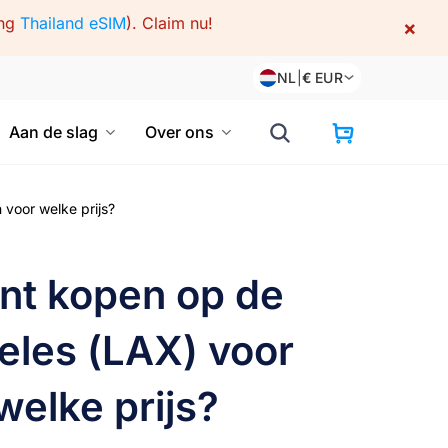
ing
Thailand eSIM
).
Claim nu!
×
NL
|
€
EUR
Aan de slag
Over ons
voor welke prijs?
unt kopen op de
eles (LAX) voor
welke prijs?