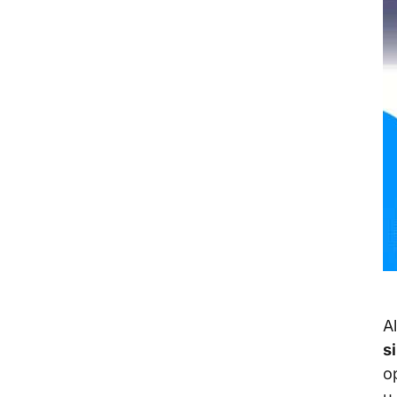
A
s
o