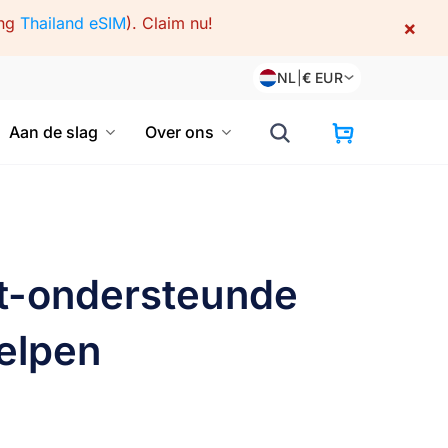
ing
Thailand eSIM
).
Claim nu!
×
NL
|
€
EUR
Aan de slag
Over ons
et-ondersteunde
helpen