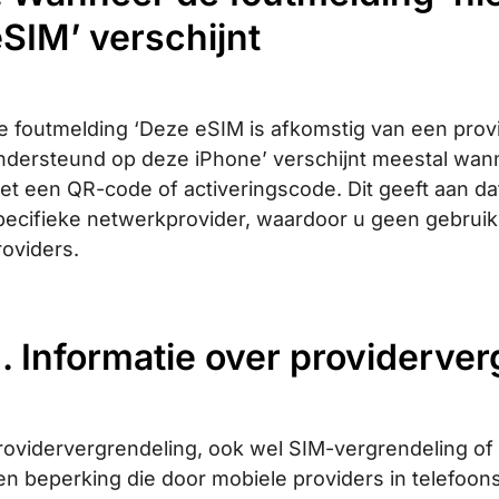
SIM’ verschijnt
e foutmelding ‘Deze eSIM is afkomstig van een prov
ndersteund op deze iPhone’ verschijnt meestal wann
et een QR-code of activeringscode. Dit geeft aan da
pecifieke netwerkprovider, waardoor u geen gebrui
roviders.
I. Informatie over providerve
rovidervergrendeling, ook wel SIM-vergrendeling o
en beperking die door mobiele providers in telefoo