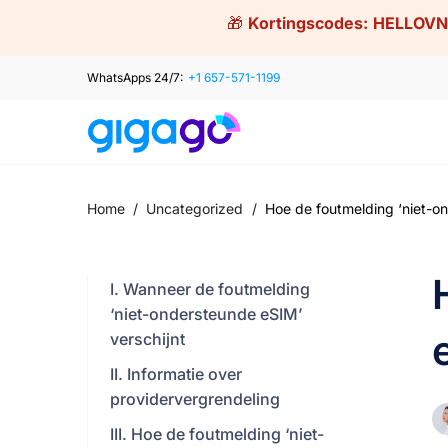
Skip
🎁
Kortingscodes:
HELLOVN
to
content
WhatsApps 24/7:
+1 657-571-1199
Home
/
Uncategorized
/
Hoe de foutmelding ‘niet-o
I. Wanneer de foutmelding
‘niet-ondersteunde eSIM’
verschijnt
II. Informatie over
providervergrendeling
III. Hoe de foutmelding ‘niet-