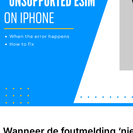
I. Wanneer de foutmelding ‘n