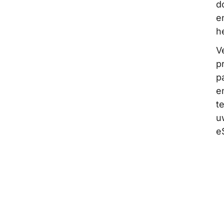
d
e
h
V
p
p
e
t
u
e