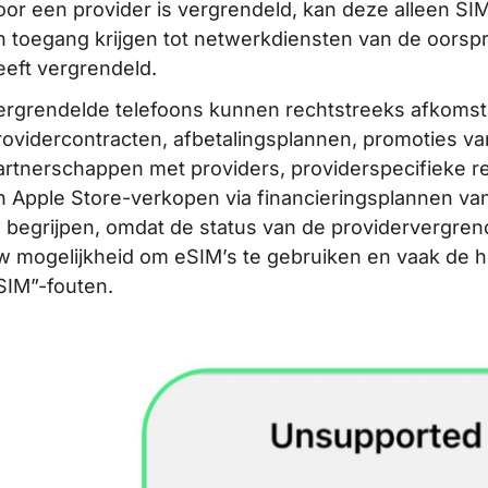
oor een provider is vergrendeld, kan deze alleen SI
n toegang krijgen tot netwerkdiensten van de oorspro
eeft vergrendeld.
ergrendelde telefoons kunnen rechtstreeks afkomstig
rovidercontracten, afbetalingsplannen, promoties van 
artnerschappen met providers, providerspecifieke ret
n Apple Store-verkopen via financieringsplannen van 
e begrijpen, omdat de status van de providervergrend
w mogelijkheid om eSIM’s te gebruiken en vaak de 
SIM”-fouten.