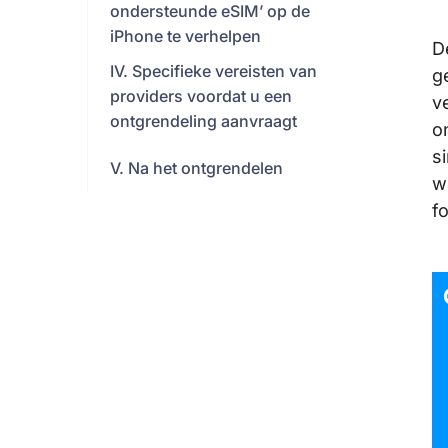
ondersteunde eSIM’ op de
iPhone te verhelpen
D
IV. Specifieke vereisten van
g
providers voordat u een
v
ontgrendeling aanvraagt
o
s
V. Na het ontgrendelen
w
f