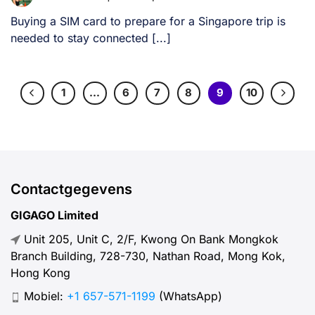
Buying a SIM card to prepare for a Singapore trip is
needed to stay connected [...]
1
…
6
7
8
9
10
Contactgegevens
GIGAGO Limited
Unit 205, Unit C, 2/F, Kwong On Bank Mongkok
Branch Building, 728-730, Nathan Road, Mong Kok,
Hong Kong
Mobiel:
+1 657-571-1199
(WhatsApp)