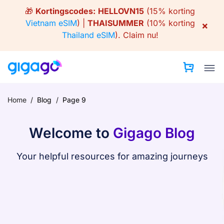
Skip
🎁
Kortingscodes:
HELLOVN15
(15% korting
to
Vietnam eSIM
) |
THAISUMMER
(10% korting
×
content
Thailand eSIM
).
Claim nu!
Home
/
Blog
/
Page 9
Welcome to
Gigago Blog
Your helpful resources for amazing journeys