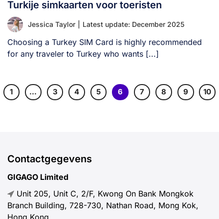
Turkije simkaarten voor toeristen
Jessica Taylor
|
Latest update: December 2025
Choosing a Turkey SIM Card is highly recommended
for any traveler to Turkey who wants [...]
1
…
3
4
5
6
7
8
9
10
Contactgegevens
GIGAGO Limited
Unit 205, Unit C, 2/F, Kwong On Bank Mongkok
Branch Building, 728-730, Nathan Road, Mong Kok,
Hong Kong