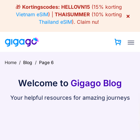
Skip
🎁
Kortingscodes:
HELLOVN15
(15% korting
to
Vietnam eSIM
) |
THAISUMMER
(10% korting
×
content
Thailand eSIM
).
Claim nu!
Home
/
Blog
/
Page 6
Welcome to
Gigago Blog
Your helpful resources for amazing journeys