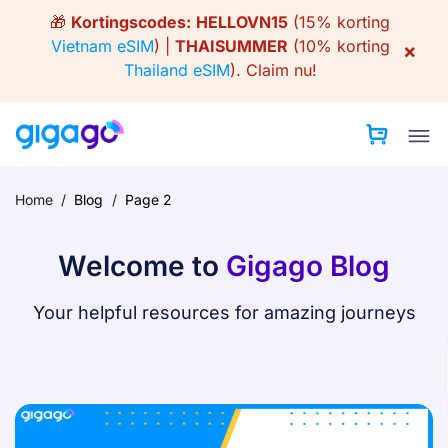
Skip
🎁
Kortingscodes:
HELLOVN15
(15% korting
to
Vietnam eSIM
) |
THAISUMMER
(10% korting
×
content
Thailand eSIM
).
Claim nu!
Home
/
Blog
/
Page 2
Welcome to
Gigago Blog
Your helpful resources for amazing journeys