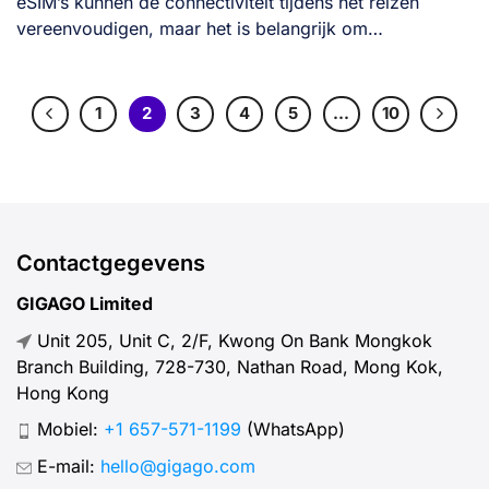
eSIM’s kunnen de connectiviteit tijdens het reizen
vereenvoudigen, maar het is belangrijk om
veelvoorkomende valkuilen [...]
1
2
3
4
5
…
10
Contactgegevens
GIGAGO Limited
Unit 205, Unit C, 2/F, Kwong On Bank Mongkok
Branch Building, 728-730, Nathan Road, Mong Kok,
Hong Kong
Mobiel:
+1 657-571-1199
(WhatsApp)
E-mail:
hello@gigago.com